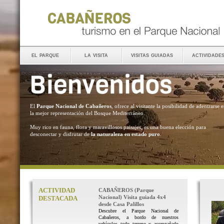
el parque
la visita
visitas guiadas
actividade
El
Parque Nacional de Cabañeros
, ofrece al visitante la posibilidad de adentrarse 
la mejor representación del Bosque Mediterráneo.
Muy rico en fauna, flora y maravillosos paisajes, es una buena elección para
desconectar y disfrutar de
la naturaleza en estado puro
.
ACTIVIDAD
CABAÑEROS (Parque
Nacional) Visita guiada 4x4
DESTACADA
desde Casa Palillos
Descubre el Parque Nacional de
Cabañeros, a bordo de nuestros
vehículos todo terreno y acompañado