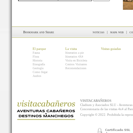
noticias
|
mapa web
|
co
El parque
La visita
Visitas guiadas
Fauna
Itinerarios a pie
Flora
Itinerarios 4X4
Historia
Visita en Bicicleta
Etnografía
Centros Visitantes
Geología
Recomendaciones
Como llegar
Audios
VISITACABAÑEROS
Cladium y Asociados SLU - Aventur
Concesionaria de las visitas 4x4 al P
Copyright © 2022. Prohibida la reprodu