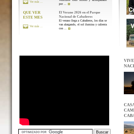
Ver más ...
por ...
QUE VER
El Verano 2026 en el Parque
Nacional de Cabañeros
ESTE MES
El verano llega a Cabañeros, los días se
van alargando, el sol ilumina y calienta
Ver más ...
con ...
VIVE
NAC
CAS
CAMB
CAB