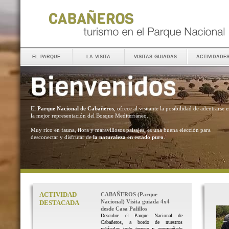
el parque
la visita
visitas guiadas
actividade
El
Parque Nacional de Cabañeros
, ofrece al visitante la posibilidad de adentrarse 
la mejor representación del Bosque Mediterráneo.
Muy rico en fauna, flora y maravillosos paisajes, es una buena elección para
desconectar y disfrutar de
la naturaleza en estado puro
.
ACTIVIDAD
CABAÑEROS (Parque
Nacional) Visita guiada 4x4
DESTACADA
desde Casa Palillos
Descubre el Parque Nacional de
Cabañeros, a bordo de nuestros
vehículos todo terreno y acompañado