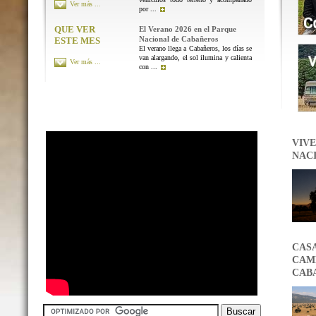
Ver más ...
por ...
QUE VER
El Verano 2026 en el Parque
Nacional de Cabañeros
ESTE MES
El verano llega a Cabañeros, los días se
van alargando, el sol ilumina y calienta
Ver más ...
con ...
VIVE
NAC
CAS
CAMB
CAB