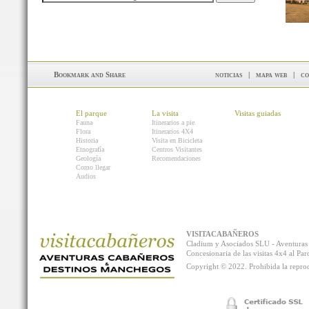
noticias
|
mapa web
|
co
El parque
La visita
Visitas guiadas
Fauna
Itinerarios a pie
Flora
Itinerarios 4X4
Historia
Visita en Bicicleta
Etnografía
Centros Visitantes
Geología
Recomendaciones
Como llegar
Audios
VISITACABAÑEROS
Cladium y Asociados SLU - Aventur
Concesionaria de las visitas 4x4 al P
Copyright © 2022. Prohibida la reprodu