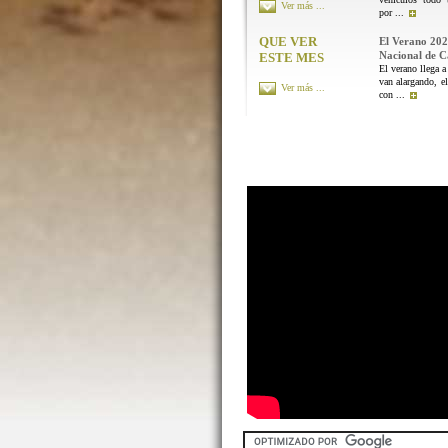
Ver más ...
por ...
QUE VER
El Verano 202
Nacional de 
ESTE MES
El verano llega a
van alargando, el
Ver más ...
con ...