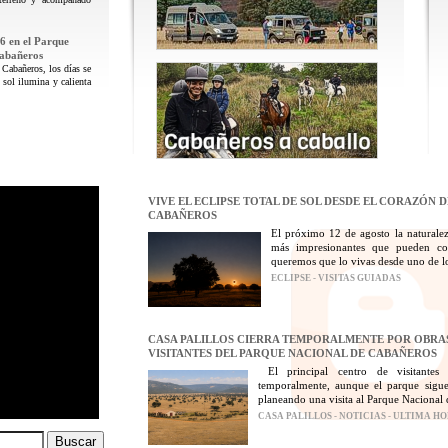
6 en el Parque
Cabañeros
 Cabañeros, los días se
 sol ilumina y calienta
VIVE EL ECLIPSE TOTAL DE SOL DESDE EL CORAZÓN 
CABAÑEROS
El próximo 12 de agosto la naturalez
más impresionantes que pueden con
queremos que lo vivas desde uno de los
ECLIPSE - VISITAS GUIADAS
CASA PALILLOS CIERRA TEMPORALMENTE POR OBRAS
VISITANTES DEL PARQUE NACIONAL DE CABAÑEROS
El principal centro de visitantes
temporalmente, aunque el parque sigue
planeando una visita al Parque Nacional 
CASA PALILLOS - NOTICIAS - ULTIMA H