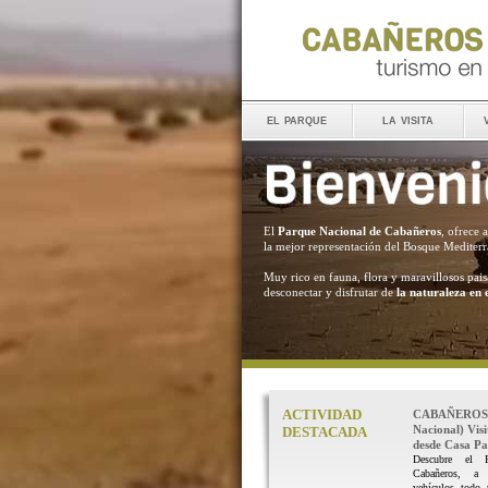
el parque
la visita
El
Parque Nacional de Cabañeros
, ofrece 
la mejor representación del Bosque Mediter
Muy rico en fauna, flora y maravillosos pais
desconectar y disfrutar de
la naturaleza en 
ACTIVIDAD
CABAÑEROS 
Nacional) Vis
DESTACADA
desde Casa Pal
Descubre el 
Cabañeros, a
vehículos todo 