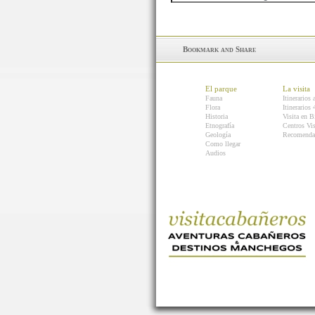
El parque
La visita
Fauna
Itinerarios 
Flora
Itinerarios
Historia
Visita en B
Etnografía
Centros Vis
Geología
Recomenda
Como llegar
Audios