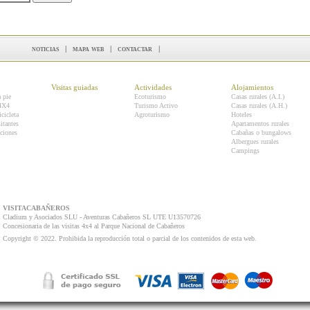
noticias
|
mapa web
|
contactar
|
Visitas guiadas
Actividades
Alojamientos
a pie
Ecoturismo
Casas rurales (A.I.)
 4X4
Turismo Activo
Casas rurales (A.H.)
icicleta
Agroturismo
Hoteles
itantes
Apartamentos rurales
ciones
Cabañas o bungalows
Albergues rurales
Campings
VISITACABAÑEROS
Cladium y Asociados SLU - Aventuras Cabañeros SL UTE U13570726
Concesionaria de las visitas 4x4 al Parque Nacional de Cabañeros
Copyright © 2022. Prohibida la reproducción total o parcial de los contenidos de esta web.