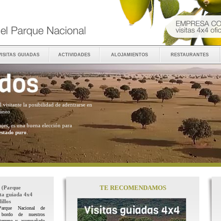
visitas guiadas
actividades
alojamientos
restaurantes
al visitante la posibilidad de adentrarse en
ráneo.
ajes, es una buena elección para
estado puro
.
TE RECOMENDAMOS
(Parque
ita guiada 4x4
illos
Parque Nacional de
 bordo de nuestros
terreno y acompañado