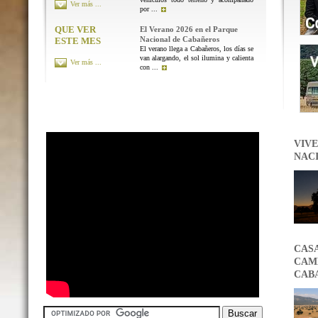
Ver más ...
por ...
QUE VER
El Verano 2026 en el Parque
Nacional de Cabañeros
ESTE MES
El verano llega a Cabañeros, los días se
van alargando, el sol ilumina y calienta
Ver más ...
con ...
VIVE
NAC
CAS
CAMB
CAB