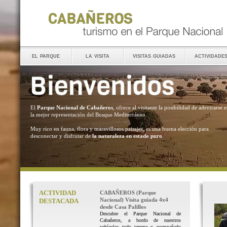
el parque
la visita
visitas guiadas
actividade
El
Parque Nacional de Cabañeros
, ofrece al visitante la posibilidad de adentrarse 
la mejor representación del Bosque Mediterráneo.
Muy rico en fauna, flora y maravillosos paisajes, es una buena elección para
desconectar y disfrutar de
la naturaleza en estado puro
.
ACTIVIDAD
CABAÑEROS (Parque
Nacional) Visita guiada 4x4
DESTACADA
desde Casa Palillos
Descubre el Parque Nacional de
Cabañeros, a bordo de nuestros
vehículos todo terreno y acompañado