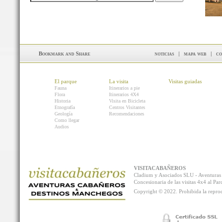
noticias
|
mapa web
|
co
El parque
La visita
Visitas guiadas
Fauna
Itinerarios a pie
Flora
Itinerarios 4X4
Historia
Visita en Bicicleta
Etnografía
Centros Visitantes
Geología
Recomendaciones
Como llegar
Audios
VISITACABAÑEROS
Cladium y Asociados SLU - Aventur
Concesionaria de las visitas 4x4 al P
Copyright © 2022. Prohibida la reprodu