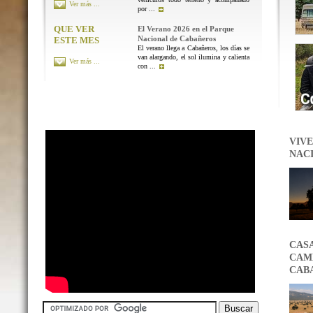
Ver más ...
por ...
QUE VER
El Verano 2026 en el Parque
Nacional de Cabañeros
ESTE MES
El verano llega a Cabañeros, los días se
van alargando, el sol ilumina y calienta
Ver más ...
con ...
VIVE
NAC
CAS
CAMB
CAB