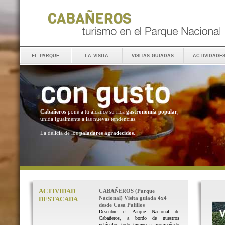
el parque
la visita
visitas guiadas
actividade
Cabañeros
pone a tu alcance su rica
gastronomía popular
,
unida igualmente a las nuevas tendencias.
La delicia de los
paladares agradecidos
.
ACTIVIDAD
CABAÑEROS (Parque
Nacional) Visita guiada 4x4
DESTACADA
desde Casa Palillos
Descubre el Parque Nacional de
Cabañeros, a bordo de nuestros
vehículos todo terreno y acompañado