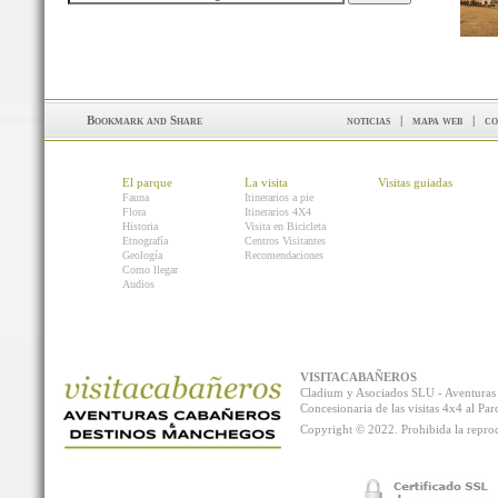
noticias
|
mapa web
|
co
El parque
La visita
Visitas guiadas
Fauna
Itinerarios a pie
Flora
Itinerarios 4X4
Historia
Visita en Bicicleta
Etnografía
Centros Visitantes
Geología
Recomendaciones
Como llegar
Audios
VISITACABAÑEROS
Cladium y Asociados SLU - Aventur
Concesionaria de las visitas 4x4 al P
Copyright © 2022. Prohibida la reprodu