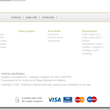
noticias
|
mapa web
|
contactar
|
Visitas guiadas
Actividades
Alojamientos
a pie
Ecoturismo
Casas rurales (A.I.)
 4X4
Turismo Activo
Casas rurales (A.H.)
icicleta
Agroturismo
Hoteles
itantes
Apartamentos rurales
ciones
Cabañas o bungalows
Albergues rurales
Campings
VISITACABAÑEROS
Cladium y Asociados SLU - Aventuras Cabañeros SL UTE U13570726
Concesionaria de las visitas 4x4 al Parque Nacional de Cabañeros
Copyright © 2022. Prohibida la reproducción total o parcial de los contenidos de esta web.