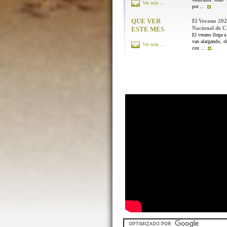
Ver más ...
por ...
QUE VER
El Verano 202
Nacional de 
ESTE MES
El verano llega a
van alargando, el
Ver más ...
con ...