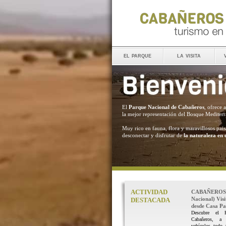
el parque
la visita
El
Parque Nacional de Cabañeros
, ofrece 
la mejor representación del Bosque Mediter
Muy rico en fauna, flora y maravillosos pais
desconectar y disfrutar de
la naturaleza en 
ACTIVIDAD
CABAÑEROS 
Nacional) Vis
DESTACADA
desde Casa Pal
Descubre el 
Cabañeros, a
vehículos todo 