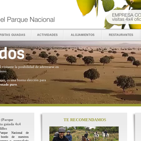
visitas guiadas
actividades
alojamientos
restaurantes
al visitante la posibilidad de adentrarse en
ráneo.
ajes, es una buena elección para
estado puro
.
TE RECOMENDAMOS
(Parque
ita guiada 4x4
illos
Parque Nacional de
 bordo de nuestros
terreno y acompañado