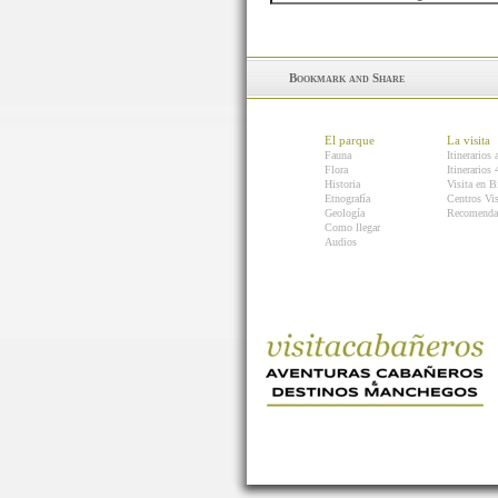
El parque
La visita
Fauna
Itinerarios 
Flora
Itinerarios
Historia
Visita en B
Etnografía
Centros Vis
Geología
Recomenda
Como llegar
Audios