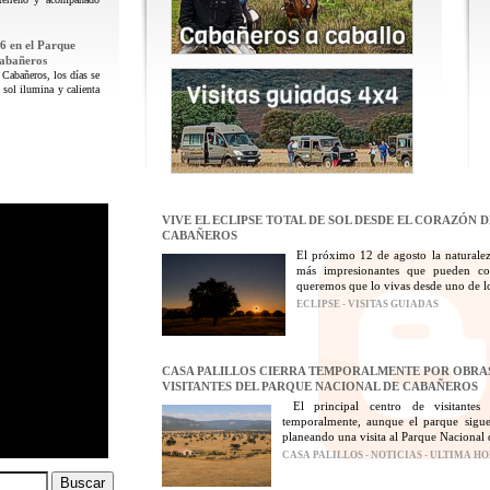
6 en el Parque
Cabañeros
 Cabañeros, los días se
 sol ilumina y calienta
VIVE EL ECLIPSE TOTAL DE SOL DESDE EL CORAZÓN 
CABAÑEROS
El próximo 12 de agosto la naturalez
más impresionantes que pueden con
queremos que lo vivas desde uno de los
ECLIPSE - VISITAS GUIADAS
CASA PALILLOS CIERRA TEMPORALMENTE POR OBRAS
VISITANTES DEL PARQUE NACIONAL DE CABAÑEROS
El principal centro de visitantes
temporalmente, aunque el parque sigue
planeando una visita al Parque Nacional 
CASA PALILLOS - NOTICIAS - ULTIMA H