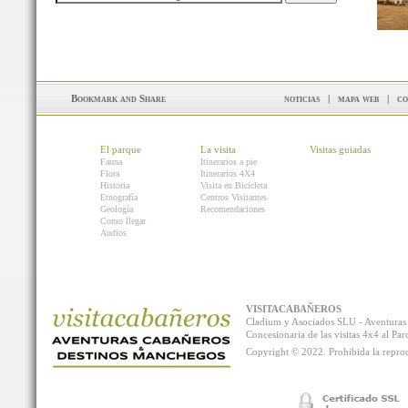
noticias
|
mapa web
|
co
El parque
La visita
Visitas guiadas
Fauna
Itinerarios a pie
Flora
Itinerarios 4X4
Historia
Visita en Bicicleta
Etnografía
Centros Visitantes
Geología
Recomendaciones
Como llegar
Audios
VISITACABAÑEROS
Cladium y Asociados SLU - Aventur
Concesionaria de las visitas 4x4 al P
Copyright © 2022. Prohibida la reprodu