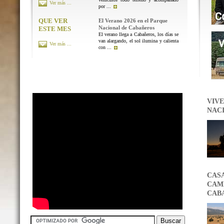
Ver más ...
por ...
QUE VER
El Verano 2026 en el Parque
Nacional de Cabañeros
ESTE MES
El verano llega a Cabañeros, los días se
van alargando, el sol ilumina y calienta
Ver más ...
con ...
VIVE
NAC
CAS
CAMB
CAB