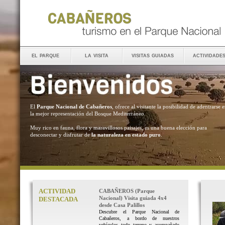
el parque
la visita
visitas guiadas
actividade
El
Parque Nacional de Cabañeros
, ofrece al visitante la posibilidad de adentrarse 
la mejor representación del Bosque Mediterráneo.
Muy rico en fauna, flora y maravillosos paisajes, es una buena elección para
desconectar y disfrutar de
la naturaleza en estado puro
.
ACTIVIDAD
CABAÑEROS (Parque
Nacional) Visita guiada 4x4
DESTACADA
desde Casa Palillos
Descubre el Parque Nacional de
Cabañeros, a bordo de nuestros
vehículos todo terreno y acompañado