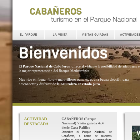
el parque
la visita
visitas guiadas
actividade
El
Parque Nacional de Cabañeros
, ofrece al visitante la posibilidad de adentrarse 
la mejor representación del Bosque Mediterráneo.
Muy rico en fauna, flora y maravillosos paisajes, es una buena elección para
desconectar y disfrutar de
la naturaleza en estado puro
.
ACTIVIDAD
CABAÑEROS (Parque
Nacional) Visita guiada 4x4
DESTACADA
desde Casa Palillos
Descubre el Parque Nacional de
Cabañeros, a bordo de nuestros
vehículos todo terreno y acompañado