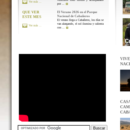
Ver más ...
por ...
QUE VER
El Verano 2026 en el Parque
Nacional de Cabañeros
ESTE MES
El verano llega a Cabañeros, los días se
van alargando, el sol ilumina y calienta
Ver más ...
con ...
VIVE
NAC
CAS
CAMB
CAB