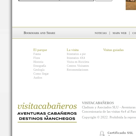
noticias
|
mapa web
|
co
El parque
La visita
Visitas guiadas
Fauna
Itinerarios a pie
Flora
Itinerarios 4X4
Historia
Visita en Bicicleta
Etnografía
Centros Visitantes
Geología
Recomendaciones
Como llegar
Audios
VISITACABAÑEROS
Cladium y Asociados SLU - Aventur
Concesionaria de las visitas 4x4 al P
Copyright © 2022. Prohibida la reprodu