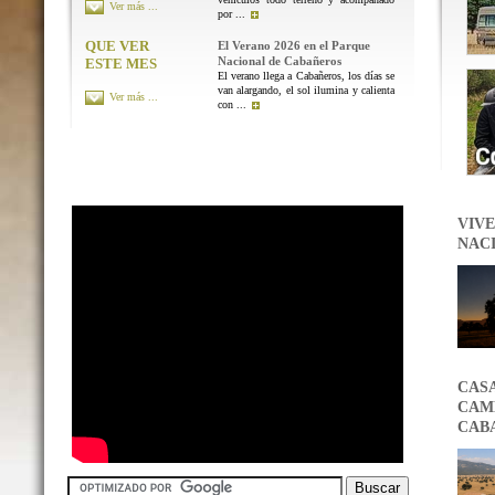
Ver más ...
por ...
QUE VER
El Verano 2026 en el Parque
Nacional de Cabañeros
ESTE MES
El verano llega a Cabañeros, los días se
van alargando, el sol ilumina y calienta
Ver más ...
con ...
VIVE
NAC
CAS
CAMB
CAB