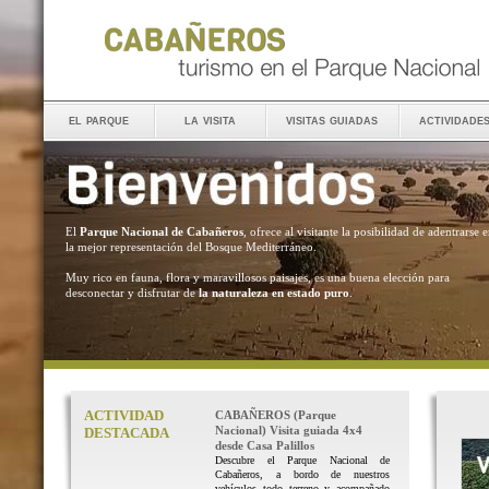
el parque
la visita
visitas guiadas
actividade
El
Parque Nacional de Cabañeros
, ofrece al visitante la posibilidad de adentrarse 
la mejor representación del Bosque Mediterráneo.
Muy rico en fauna, flora y maravillosos paisajes, es una buena elección para
desconectar y disfrutar de
la naturaleza en estado puro
.
ACTIVIDAD
CABAÑEROS (Parque
Nacional) Visita guiada 4x4
DESTACADA
desde Casa Palillos
Descubre el Parque Nacional de
Cabañeros, a bordo de nuestros
vehículos todo terreno y acompañado