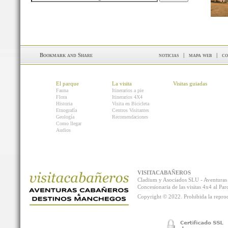
noticias
|
mapa web
|
co
El parque
La visita
Visitas guiadas
Fauna
Itinerarios a pie
Flora
Itinerarios 4X4
Historia
Visita en Bicicleta
Etnografía
Centros Visitantes
Geología
Recomendaciones
Como llegar
Audios
VISITACABAÑEROS
Cladium y Asociados SLU - Aventur
Concesionaria de las visitas 4x4 al P
Copyright © 2022. Prohibida la reprodu