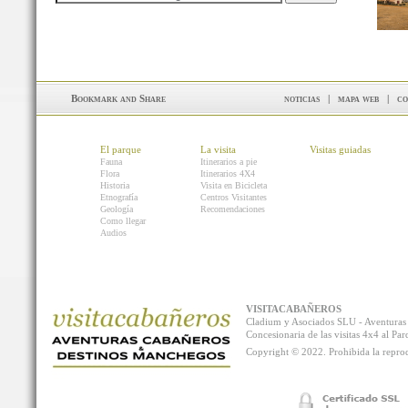
noticias
|
mapa web
|
co
El parque
La visita
Visitas guiadas
Fauna
Itinerarios a pie
Flora
Itinerarios 4X4
Historia
Visita en Bicicleta
Etnografía
Centros Visitantes
Geología
Recomendaciones
Como llegar
Audios
VISITACABAÑEROS
Cladium y Asociados SLU - Aventur
Concesionaria de las visitas 4x4 al P
Copyright © 2022. Prohibida la reprodu