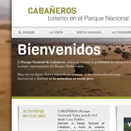
el parque
la visita
visitas guiadas
actividade
El
Parque Nacional de Cabañeros
, ofrece al visitante la posibilidad de adentrarse 
la mejor representación del Bosque Mediterráneo.
Muy rico en fauna, flora y maravillosos paisajes, es una buena elección para
desconectar y disfrutar de
la naturaleza en estado puro
.
ACTIVIDAD
CABAÑEROS (Parque
Nacional) Visita guiada 4x4
DESTACADA
desde Casa Palillos
Descubre el Parque Nacional de
Cabañeros, a bordo de nuestros
vehículos todo terreno y acompañado