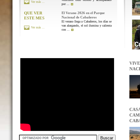
Ver más ...
por ...
QUE VER
El Verano 2026 en el Parque
Nacional de Cabañeros
ESTE MES
El verano llega a Cabañeros, los días se
van alargando, el sol ilumina y calienta
Ver más ...
con ...
VIVE
NAC
CAS
CAMB
CAB