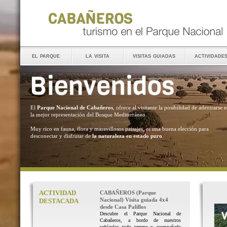
el parque
la visita
visitas guiadas
actividade
El
Parque Nacional de Cabañeros
, ofrece al visitante la posibilidad de adentrarse 
la mejor representación del Bosque Mediterráneo.
Muy rico en fauna, flora y maravillosos paisajes, es una buena elección para
desconectar y disfrutar de
la naturaleza en estado puro
.
ACTIVIDAD
CABAÑEROS (Parque
Nacional) Visita guiada 4x4
DESTACADA
desde Casa Palillos
Descubre el Parque Nacional de
Cabañeros, a bordo de nuestros
vehículos todo terreno y acompañado