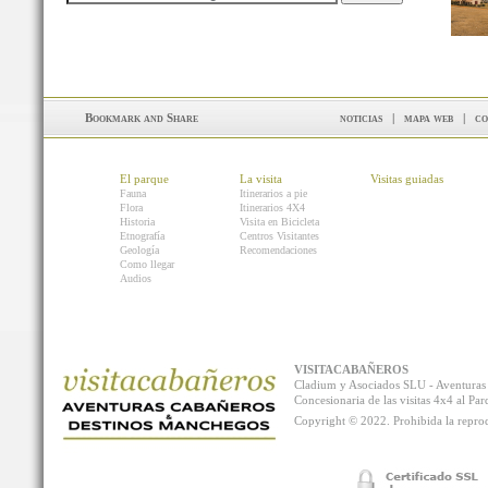
noticias
|
mapa web
|
co
El parque
La visita
Visitas guiadas
Fauna
Itinerarios a pie
Flora
Itinerarios 4X4
Historia
Visita en Bicicleta
Etnografía
Centros Visitantes
Geología
Recomendaciones
Como llegar
Audios
VISITACABAÑEROS
Cladium y Asociados SLU - Aventur
Concesionaria de las visitas 4x4 al P
Copyright © 2022. Prohibida la reprodu