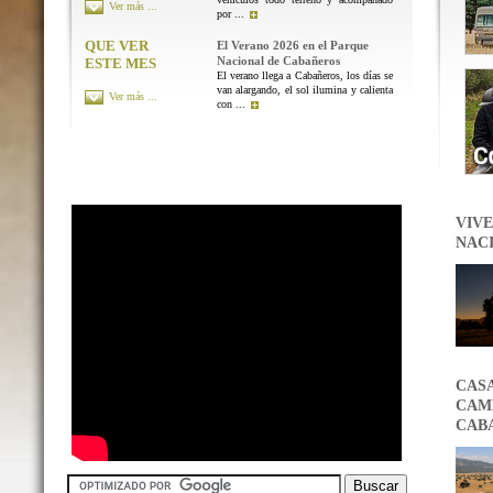
Ver más ...
por ...
QUE VER
El Verano 2026 en el Parque
Nacional de Cabañeros
ESTE MES
El verano llega a Cabañeros, los días se
van alargando, el sol ilumina y calienta
Ver más ...
con ...
VIVE
NAC
CAS
CAMB
CAB