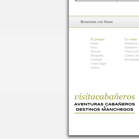
El parque
La visita
Fauna
Itinerarios 
Flora
Itinerarios
Historia
Visita en B
Etnografía
Centros Vis
Geología
Recomenda
Como llegar
Audios