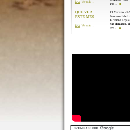
Ver más ...
por ...
QUE VER
El Verano 202
Nacional de 
ESTE MES
El verano llega a
van alargando, el
Ver más ...
con ...