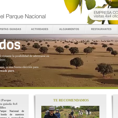
visitas guiadas
actividades
alojamientos
restaurantes
al visitante la posibilidad de adentrarse en
ráneo.
ajes, es una buena elección para
estado puro
.
TE RECOMENDAMOS
(Parque
ita guiada 4x4
illos
Parque Nacional de
 bordo de nuestros
terreno y acompañado