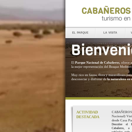
el parque
la visita
El
Parque Nacional de Cabañeros
, ofrece 
la mejor representación del Bosque Mediter
Muy rico en fauna, flora y maravillosos pais
desconectar y disfrutar de
la naturaleza en 
ACTIVIDAD
CABAÑEROS 
Nacional) Vis
DESTACADA
desde Casa Pal
Descubre el 
Cabañeros, a
vehículos todo 