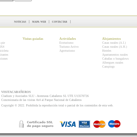
noticias
|
mapa web
|
contactar
|
Visitas guiadas
Actividades
Alojamientos
a pie
Ecoturismo
Casas rurales (A.I.)
 4X4
Turismo Activo
Casas rurales (A.H.)
icicleta
Agroturismo
Hoteles
itantes
Apartamentos rurales
ciones
Cabañas o bungalows
Albergues rurales
Campings
VISITACABAÑEROS
Cladium y Asociados SLU - Aventuras Cabañeros SL UTE U13570726
Concesionaria de las visitas 4x4 al Parque Nacional de Cabañeros
Copyright © 2022. Prohibida la reproducción total o parcial de los contenidos de esta web.