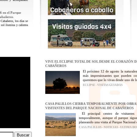
6 en el Parque
Cabañeros
 Cabañeros, los días se
 sol ilumina y calienta
VIVE EL ECLIPSE TOTAL DE SOL DESDE EL CORAZÓN 
CABAÑEROS
El próximo 12 de agosto la naturalez
más impresionantes que pueden con
queremos que lo vivas desde uno de los
ECLIPSE - VISITAS GUIADAS
CASA PALILLOS CIERRA TEMPORALMENTE POR OBRAS
VISITANTES DEL PARQUE NACIONAL DE CABAÑEROS
El principal centro de visitantes
temporalmente, aunque el parque sigue
planeando una visita al Parque Nacional 
CASA PALILLOS - NOTICIAS - ULTIMA H