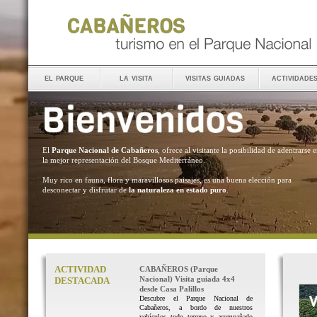
el parque
la visita
visitas guiadas
actividade
El
Parque Nacional de Cabañeros
, ofrece al visitante la posibilidad de adentrarse 
la mejor representación del Bosque Mediterráneo.
Muy rico en fauna, flora y maravillosos paisajes, es una buena elección para
desconectar y disfrutar de
la naturaleza en estado puro
.
ACTIVIDAD
CABAÑEROS (Parque
Nacional) Visita guiada 4x4
DESTACADA
desde Casa Palillos
Descubre el Parque Nacional de
Cabañeros, a bordo de nuestros
vehículos todo terreno y acompañado