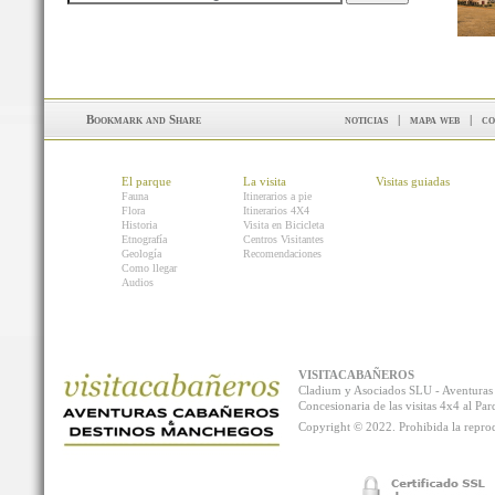
noticias
|
mapa web
|
co
El parque
La visita
Visitas guiadas
Fauna
Itinerarios a pie
Flora
Itinerarios 4X4
Historia
Visita en Bicicleta
Etnografía
Centros Visitantes
Geología
Recomendaciones
Como llegar
Audios
VISITACABAÑEROS
Cladium y Asociados SLU - Aventur
Concesionaria de las visitas 4x4 al P
Copyright © 2022. Prohibida la reprodu