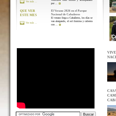
Ver más ...
por ...
QUE VER
El Verano 2026 en el Parque
Nacional de Cabañeros
ESTE MES
El verano llega a Cabañeros, los días se
van alargando, el sol ilumina y calienta
Ver más ...
con ...
VIVE
NAC
CAS
CAMB
CAB