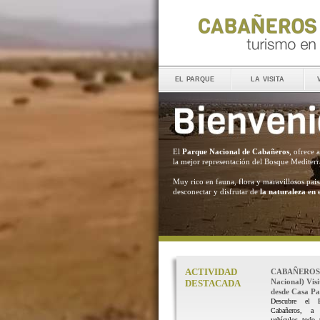
el parque
la visita
El
Parque Nacional de Cabañeros
, ofrece 
la mejor representación del Bosque Mediter
Muy rico en fauna, flora y maravillosos pais
desconectar y disfrutar de
la naturaleza en 
ACTIVIDAD
CABAÑEROS 
Nacional) Vis
DESTACADA
desde Casa Pal
Descubre el 
Cabañeros, a
vehículos todo 