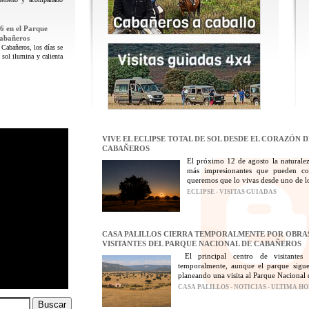
6 en el Parque
Cabañeros
 Cabañeros, los días se
 sol ilumina y calienta
VIVE EL ECLIPSE TOTAL DE SOL DESDE EL CORAZÓN 
CABAÑEROS
El próximo 12 de agosto la naturalez
más impresionantes que pueden con
queremos que lo vivas desde uno de los
ECLIPSE - VISITAS GUIADAS
CASA PALILLOS CIERRA TEMPORALMENTE POR OBRAS
VISITANTES DEL PARQUE NACIONAL DE CABAÑEROS
El principal centro de visitantes
temporalmente, aunque el parque sigue
planeando una visita al Parque Nacional 
CASA PALILLOS - NOTICIAS - ULTIMA H