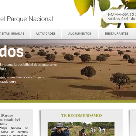
visitas guiadas
actividades
alojamientos
restaurantes
al visitante la posibilidad de adentrarse en
ráneo.
ajes, es una buena elección para
estado puro
.
TE RECOMENDAMOS
(Parque
ita guiada 4x4
illos
Parque Nacional de
 bordo de nuestros
terreno y acompañado