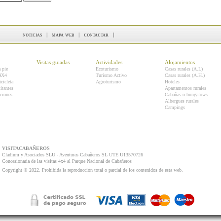
noticias
|
mapa web
|
contactar
|
Visitas guiadas
Actividades
Alojamientos
a pie
Ecoturismo
Casas rurales (A.I.)
 4X4
Turismo Activo
Casas rurales (A.H.)
icicleta
Agroturismo
Hoteles
itantes
Apartamentos rurales
ciones
Cabañas o bungalows
Albergues rurales
Campings
VISITACABAÑEROS
Cladium y Asociados SLU - Aventuras Cabañeros SL UTE U13570726
Concesionaria de las visitas 4x4 al Parque Nacional de Cabañeros
Copyright © 2022. Prohibida la reproducción total o parcial de los contenidos de esta web.