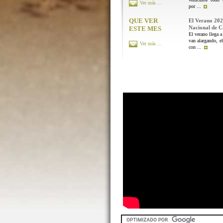
Ver más ...
por ...
QUE VER
El Verano 202
Nacional de 
ESTE MES
El verano llega a
van alargando, el
Ver más ...
con ...