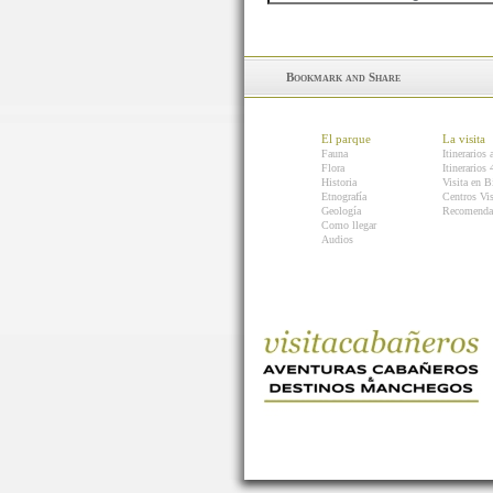
El parque
La visita
Fauna
Itinerarios 
Flora
Itinerarios
Historia
Visita en B
Etnografía
Centros Vis
Geología
Recomenda
Como llegar
Audios