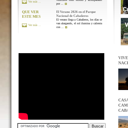
Ver más ...
por ...
QUE VER
El Verano 2026 en el Parque
Nacional de Cabañeros
ESTE MES
El verano llega a Cabañeros, los días se
van alargando, el sol ilumina y calienta
Ver más ...
con ...
VIVE
NAC
CAS
CAMB
CAB