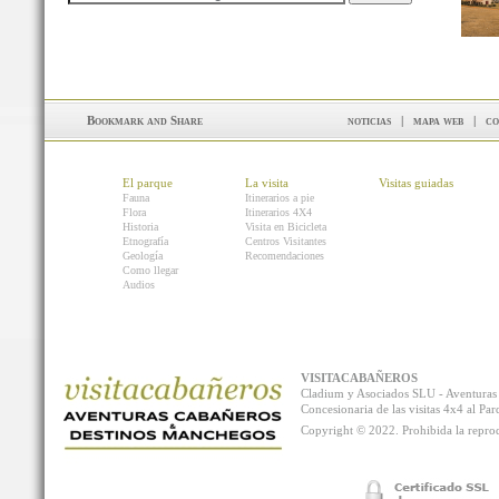
noticias
|
mapa web
|
co
El parque
La visita
Visitas guiadas
Fauna
Itinerarios a pie
Flora
Itinerarios 4X4
Historia
Visita en Bicicleta
Etnografía
Centros Visitantes
Geología
Recomendaciones
Como llegar
Audios
VISITACABAÑEROS
Cladium y Asociados SLU - Aventur
Concesionaria de las visitas 4x4 al P
Copyright © 2022. Prohibida la reprodu