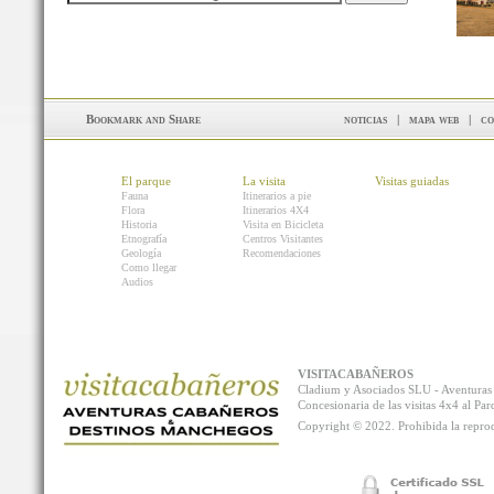
noticias
|
mapa web
|
co
El parque
La visita
Visitas guiadas
Fauna
Itinerarios a pie
Flora
Itinerarios 4X4
Historia
Visita en Bicicleta
Etnografía
Centros Visitantes
Geología
Recomendaciones
Como llegar
Audios
VISITACABAÑEROS
Cladium y Asociados SLU - Aventur
Concesionaria de las visitas 4x4 al P
Copyright © 2022. Prohibida la reprodu