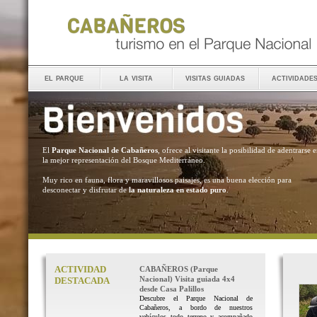
el parque
la visita
visitas guiadas
actividade
El
Parque Nacional de Cabañeros
, ofrece al visitante la posibilidad de adentrarse 
la mejor representación del Bosque Mediterráneo.
Muy rico en fauna, flora y maravillosos paisajes, es una buena elección para
desconectar y disfrutar de
la naturaleza en estado puro
.
ACTIVIDAD
CABAÑEROS (Parque
Nacional) Visita guiada 4x4
DESTACADA
desde Casa Palillos
Descubre el Parque Nacional de
Cabañeros, a bordo de nuestros
vehículos todo terreno y acompañado