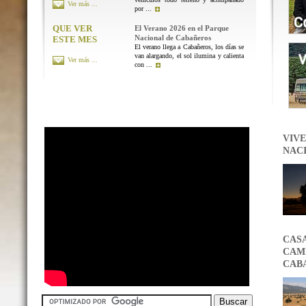
Ver más ...
por ...
QUE VER
El Verano 2026 en el Parque
Nacional de Cabañeros
ESTE MES
El verano llega a Cabañeros, los días se
van alargando, el sol ilumina y calienta
Ver más ...
con ...
VIVE
NAC
CAS
CAMB
CAB