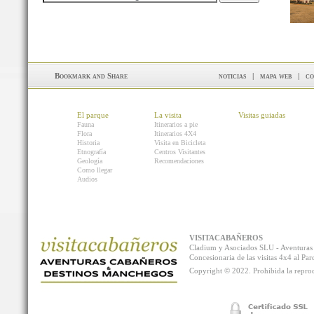
noticias
|
mapa web
|
co
El parque
La visita
Visitas guiadas
Fauna
Itinerarios a pie
Flora
Itinerarios 4X4
Historia
Visita en Bicicleta
Etnografía
Centros Visitantes
Geología
Recomendaciones
Como llegar
Audios
VISITACABAÑEROS
Cladium y Asociados SLU - Aventur
Concesionaria de las visitas 4x4 al P
Copyright © 2022. Prohibida la reprodu