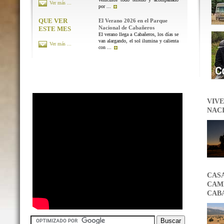
Ver más ...
por ...
QUE VER
El Verano 2026 en el Parque
Nacional de Cabañeros
ESTE MES
El verano llega a Cabañeros, los días se
van alargando, el sol ilumina y calienta
Ver más ...
con ...
VIVE
NAC
CAS
CAMB
CAB