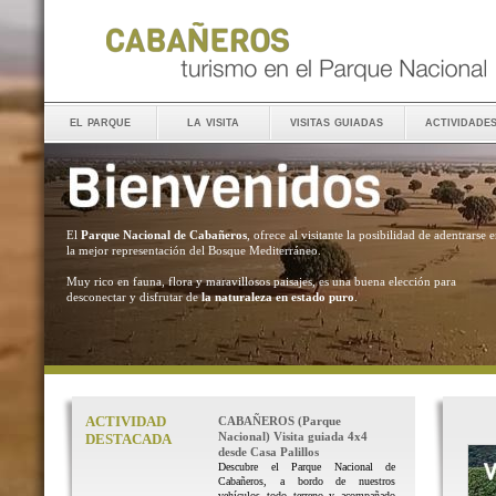
el parque
la visita
visitas guiadas
actividade
El
Parque Nacional de Cabañeros
, ofrece al visitante la posibilidad de adentrarse 
la mejor representación del Bosque Mediterráneo.
Muy rico en fauna, flora y maravillosos paisajes, es una buena elección para
desconectar y disfrutar de
la naturaleza en estado puro
.
ACTIVIDAD
CABAÑEROS (Parque
Nacional) Visita guiada 4x4
DESTACADA
desde Casa Palillos
Descubre el Parque Nacional de
Cabañeros, a bordo de nuestros
vehículos todo terreno y acompañado