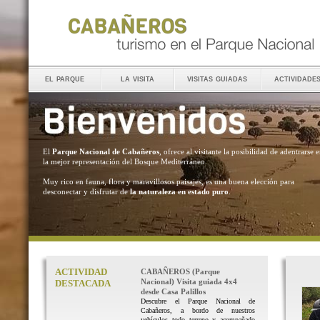
el parque
la visita
visitas guiadas
actividade
El
Parque Nacional de Cabañeros
, ofrece al visitante la posibilidad de adentrarse 
la mejor representación del Bosque Mediterráneo.
Muy rico en fauna, flora y maravillosos paisajes, es una buena elección para
desconectar y disfrutar de
la naturaleza en estado puro
.
ACTIVIDAD
CABAÑEROS (Parque
Nacional) Visita guiada 4x4
DESTACADA
desde Casa Palillos
Descubre el Parque Nacional de
Cabañeros, a bordo de nuestros
vehículos todo terreno y acompañado