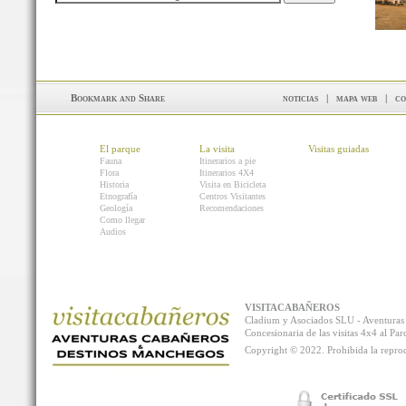
noticias
|
mapa web
|
co
El parque
La visita
Visitas guiadas
Fauna
Itinerarios a pie
Flora
Itinerarios 4X4
Historia
Visita en Bicicleta
Etnografía
Centros Visitantes
Geología
Recomendaciones
Como llegar
Audios
VISITACABAÑEROS
Cladium y Asociados SLU - Aventur
Concesionaria de las visitas 4x4 al P
Copyright © 2022. Prohibida la reprodu