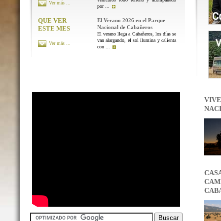
Ver más ...
por ...
QUE VER
El Verano 2026 en el Parque
Nacional de Cabañeros
ESTE MES
El verano llega a Cabañeros, los días se
van alargando, el sol ilumina y calienta
Ver más ...
con ...
VIVE
NAC
CAS
CAMB
CAB