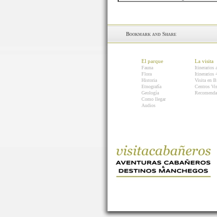
El parque
La visita
Fauna
Itinerarios 
Flora
Itinerarios
Historia
Visita en B
Etnografía
Centros Vis
Geología
Recomenda
Como llegar
Audios