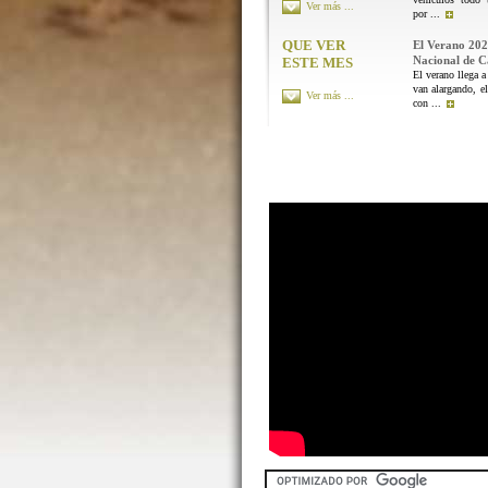
Ver más ...
por ...
QUE VER
El Verano 202
Nacional de 
ESTE MES
El verano llega a
van alargando, el
Ver más ...
con ...