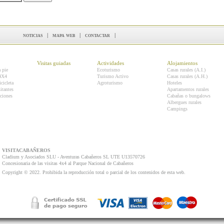
noticias
|
mapa web
|
contactar
|
Visitas guiadas
Actividades
Alojamientos
a pie
Ecoturismo
Casas rurales (A.I.)
 4X4
Turismo Activo
Casas rurales (A.H.)
icicleta
Agroturismo
Hoteles
itantes
Apartamentos rurales
ciones
Cabañas o bungalows
Albergues rurales
Campings
VISITACABAÑEROS
Cladium y Asociados SLU - Aventuras Cabañeros SL UTE U13570726
Concesionaria de las visitas 4x4 al Parque Nacional de Cabañeros
Copyright © 2022. Prohibida la reproducción total o parcial de los contenidos de esta web.