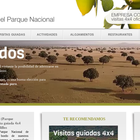
visitas guiadas
actividades
alojamientos
restaurantes
al visitante la posibilidad de adentrarse en
ráneo.
ajes, es una buena elección para
estado puro
.
TE RECOMENDAMOS
(Parque
ita guiada 4x4
illos
Parque Nacional de
 bordo de nuestros
terreno y acompañado