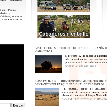
6 en el Parque
Cabañeros
 Cabañeros, los días se
 sol ilumina y calienta
VIVE EL ECLIPSE TOTAL DE SOL DESDE EL CORAZÓN 
CABAÑEROS
El próximo 12 de agosto la naturalez
más impresionantes que pueden con
queremos que lo vivas desde uno de los
ECLIPSE - VISITAS GUIADAS
CASA PALILLOS CIERRA TEMPORALMENTE POR OBRAS
VISITANTES DEL PARQUE NACIONAL DE CABAÑEROS
El principal centro de visitantes
temporalmente, aunque el parque sigue
planeando una visita al Parque Nacional 
CASA PALILLOS - NOTICIAS - ULTIMA H