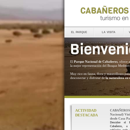
el parque
la visita
El
Parque Nacional de Cabañeros
, ofrece 
la mejor representación del Bosque Mediter
Muy rico en fauna, flora y maravillosos pais
desconectar y disfrutar de
la naturaleza en 
ACTIVIDAD
CABAÑEROS 
Nacional) Vis
DESTACADA
desde Casa Pal
Descubre el 
Cabañeros, a
vehículos todo 