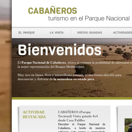
el parque
la visita
visitas guiadas
actividade
El
Parque Nacional de Cabañeros
, ofrece al visitante la posibilidad de adentrarse 
la mejor representación del Bosque Mediterráneo.
Muy rico en fauna, flora y maravillosos paisajes, es una buena elección para
desconectar y disfrutar de
la naturaleza en estado puro
.
ACTIVIDAD
CABAÑEROS (Parque
Nacional) Visita guiada 4x4
DESTACADA
desde Casa Palillos
Descubre el Parque Nacional de
Cabañeros, a bordo de nuestros
vehículos todo terreno y acompañado