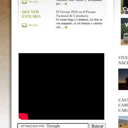
Ver más ...
por ...
QUE VER
El Verano 2026 en el Parque
Nacional de Cabañeros
ESTE MES
El verano llega a Cabañeros, los días se
van alargando, el sol ilumina y calienta
Ver más ...
con ...
VIVE
NAC
CAS
CAMB
CAB