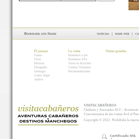
noticias
|
mapa web
|
co
El parque
La visita
Visitas guiadas
Fauna
Itinerarios a pie
Flora
Itinerarios 4X4
Historia
Visita en Bicicleta
Etnografía
Centros Visitantes
Geología
Recomendaciones
Como llegar
Audios
VISITACABAÑEROS
Cladium y Asociados SLU - Aventur
Concesionaria de las visitas 4x4 al P
Copyright © 2022. Prohibida la reprodu