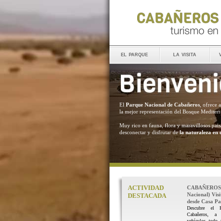
el parque
la visita
El
Parque Nacional de Cabañeros
, ofrece 
la mejor representación del Bosque Mediter
Muy rico en fauna, flora y maravillosos pais
desconectar y disfrutar de
la naturaleza en 
ACTIVIDAD
CABAÑEROS 
Nacional) Vis
DESTACADA
desde Casa Pal
Descubre el 
Cabañeros, a
vehículos todo 