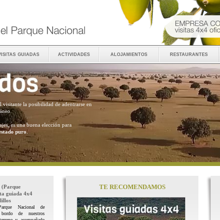
visitas guiadas
actividades
alojamientos
restaurantes
al visitante la posibilidad de adentrarse en
ráneo.
ajes, es una buena elección para
estado puro
.
TE RECOMENDAMOS
(Parque
ita guiada 4x4
illos
Parque Nacional de
 bordo de nuestros
terreno y acompañado