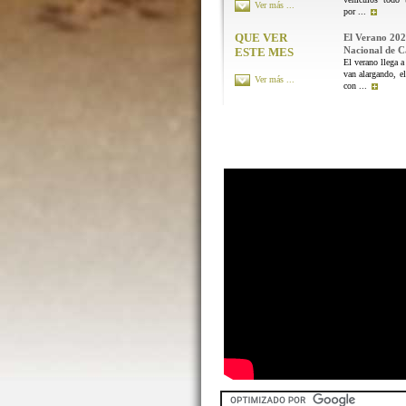
Ver más ...
por ...
QUE VER
El Verano 202
Nacional de 
ESTE MES
El verano llega a
van alargando, el
Ver más ...
con ...