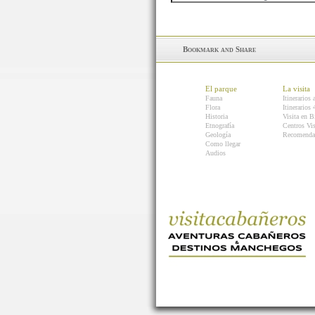
El parque
La visita
Fauna
Itinerarios 
Flora
Itinerarios
Historia
Visita en B
Etnografía
Centros Vis
Geología
Recomenda
Como llegar
Audios