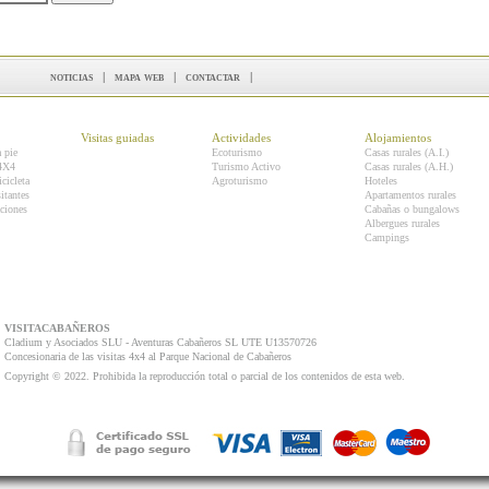
noticias
|
mapa web
|
contactar
|
Visitas guiadas
Actividades
Alojamientos
a pie
Ecoturismo
Casas rurales (A.I.)
 4X4
Turismo Activo
Casas rurales (A.H.)
icicleta
Agroturismo
Hoteles
itantes
Apartamentos rurales
ciones
Cabañas o bungalows
Albergues rurales
Campings
VISITACABAÑEROS
Cladium y Asociados SLU - Aventuras Cabañeros SL UTE U13570726
Concesionaria de las visitas 4x4 al Parque Nacional de Cabañeros
Copyright © 2022. Prohibida la reproducción total o parcial de los contenidos de esta web.