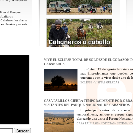
6 en el Parque
Cabañeros
 Cabañeros, los días se
 sol ilumina y calienta
VIVE EL ECLIPSE TOTAL DE SOL DESDE EL CORAZÓN 
CABAÑEROS
El próximo 12 de agosto la naturalez
más impresionantes que pueden con
queremos que lo vivas desde uno de los
ECLIPSE - VISITAS GUIADAS
CASA PALILLOS CIERRA TEMPORALMENTE POR OBRAS
VISITANTES DEL PARQUE NACIONAL DE CABAÑEROS
El principal centro de visitantes
temporalmente, aunque el parque sigue
planeando una visita al Parque Nacional 
CASA PALILLOS - NOTICIAS - ULTIMA H