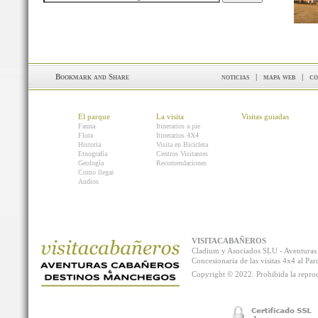
noticias
|
mapa web
|
co
El parque
La visita
Visitas guiadas
Fauna
Itinerarios a pie
Flora
Itinerarios 4X4
Historia
Visita en Bicicleta
Etnografía
Centros Visitantes
Geología
Recomendaciones
Como llegar
Audios
VISITACABAÑEROS
Cladium y Asociados SLU - Aventur
Concesionaria de las visitas 4x4 al P
Copyright © 2022. Prohibida la reprodu