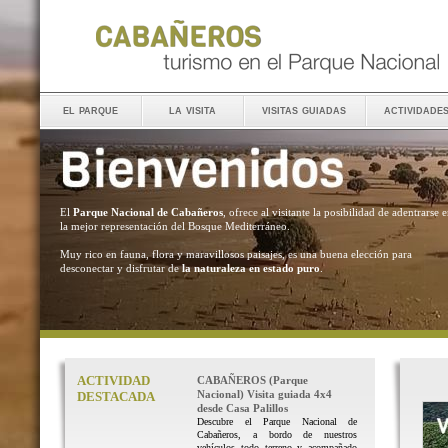
el parque
la visita
visitas guiadas
actividade
El
Parque Nacional de Cabañeros
, ofrece al visitante la posibilidad de adentrarse 
la mejor representación del Bosque Mediterráneo.
Muy rico en fauna, flora y maravillosos paisajes, es una buena elección para
desconectar y disfrutar de
la naturaleza en estado puro
.
ACTIVIDAD
CABAÑEROS (Parque
Nacional) Visita guiada 4x4
DESTACADA
desde Casa Palillos
Descubre el Parque Nacional de
Cabañeros, a bordo de nuestros
vehículos todo terreno y acompañado