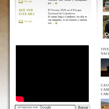
Ver más ...
por ...
QUE VER
El Verano 2026 en el Parque
Nacional de Cabañeros
ESTE MES
El verano llega a Cabañeros, los días se
van alargando, el sol ilumina y calienta
Ver más ...
con ...
VIVE
NAC
CAS
CAMB
CAB