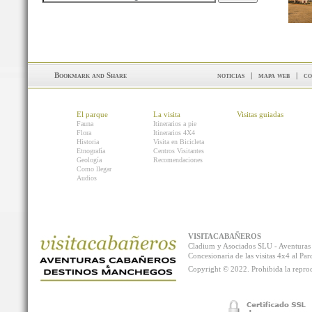
noticias
|
mapa web
|
co
El parque
La visita
Visitas guiadas
Fauna
Itinerarios a pie
Flora
Itinerarios 4X4
Historia
Visita en Bicicleta
Etnografía
Centros Visitantes
Geología
Recomendaciones
Como llegar
Audios
VISITACABAÑEROS
Cladium y Asociados SLU - Aventur
Concesionaria de las visitas 4x4 al P
Copyright © 2022. Prohibida la reprodu