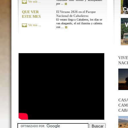
Ver más ...
por ...
QUE VER
El Verano 2026 en el Parque
Nacional de Cabañeros
ESTE MES
El verano llega a Cabañeros, los días se
van alargando, el sol ilumina y calienta
Ver más ...
con ...
VIVE
NAC
CAS
CAMB
CAB