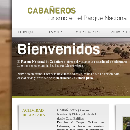
el parque
la visita
visitas guiadas
actividade
El
Parque Nacional de Cabañeros
, ofrece al visitante la posibilidad de adentrarse 
la mejor representación del Bosque Mediterráneo.
Muy rico en fauna, flora y maravillosos paisajes, es una buena elección para
desconectar y disfrutar de
la naturaleza en estado puro
.
ACTIVIDAD
CABAÑEROS (Parque
Nacional) Visita guiada 4x4
DESTACADA
desde Casa Palillos
Descubre el Parque Nacional de
Cabañeros, a bordo de nuestros
vehículos todo terreno y acompañado