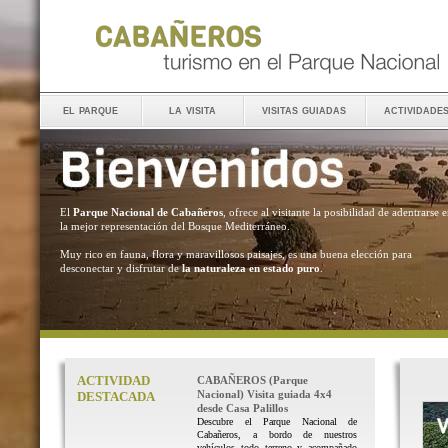
el parque
la visita
visitas guiadas
actividade
El
Parque Nacional de Cabañeros
, ofrece al visitante la posibilidad de adentrarse 
la mejor representación del Bosque Mediterráneo.
Muy rico en fauna, flora y maravillosos paisajes, es una buena elección para
desconectar y disfrutar de
la naturaleza en estado puro
.
ACTIVIDAD
CABAÑEROS (Parque
Nacional) Visita guiada 4x4
DESTACADA
desde Casa Palillos
Descubre el Parque Nacional de
Cabañeros, a bordo de nuestros
vehículos todo terreno y acompañado