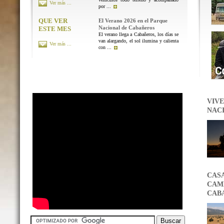
Ver más ...
por ...
QUE VER
El Verano 2026 en el Parque
Nacional de Cabañeros
ESTE MES
El verano llega a Cabañeros, los días se
van alargando, el sol ilumina y calienta
Ver más ...
con ...
VIVE
NAC
CAS
CAMB
CAB