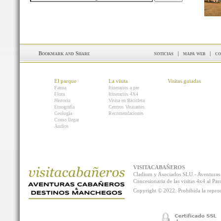
noticias
|
mapa web
|
co
El parque
La visita
Visitas guiadas
Fauna
Itinerarios a pie
Flora
Itinerarios 4X4
Historia
Visita en Bicicleta
Etnografía
Centros Visitantes
Geología
Recomendaciones
Como llegar
Audios
VISITACABAÑEROS
Cladium y Asociados SLU - Aventur
Concesionaria de las visitas 4x4 al P
Copyright © 2022. Prohibida la reprodu