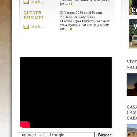
Ver más ...
por ...
QUE VER
El Verano 2026 en el Parque
Nacional de Cabañeros
ESTE MES
El verano llega a Cabañeros, los días se
van alargando, el sol ilumina y calienta
Ver más ...
con ...
VIVE
NAC
CAS
CAMB
CAB