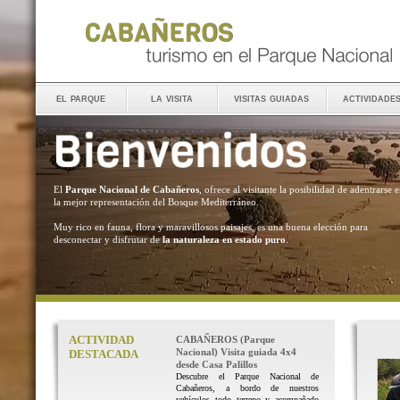
el parque
la visita
visitas guiadas
actividade
El
Parque Nacional de Cabañeros
, ofrece al visitante la posibilidad de adentrarse 
la mejor representación del Bosque Mediterráneo.
Muy rico en fauna, flora y maravillosos paisajes, es una buena elección para
desconectar y disfrutar de
la naturaleza en estado puro
.
ACTIVIDAD
CABAÑEROS (Parque
Nacional) Visita guiada 4x4
DESTACADA
desde Casa Palillos
Descubre el Parque Nacional de
Cabañeros, a bordo de nuestros
vehículos todo terreno y acompañado