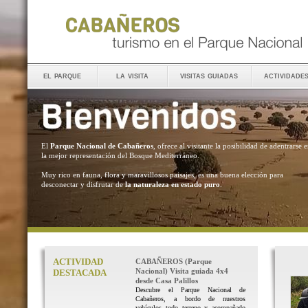
el parque
la visita
visitas guiadas
actividade
El
Parque Nacional de Cabañeros
, ofrece al visitante la posibilidad de adentrarse 
la mejor representación del Bosque Mediterráneo.
Muy rico en fauna, flora y maravillosos paisajes, es una buena elección para
desconectar y disfrutar de
la naturaleza en estado puro
.
ACTIVIDAD
CABAÑEROS (Parque
Nacional) Visita guiada 4x4
DESTACADA
desde Casa Palillos
Descubre el Parque Nacional de
Cabañeros, a bordo de nuestros
vehículos todo terreno y acompañado