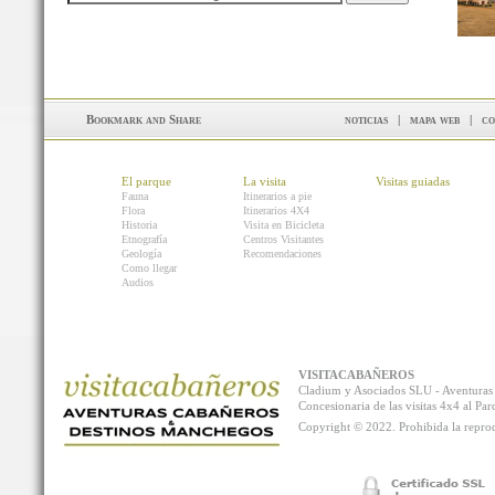
noticias
|
mapa web
|
co
El parque
La visita
Visitas guiadas
Fauna
Itinerarios a pie
Flora
Itinerarios 4X4
Historia
Visita en Bicicleta
Etnografía
Centros Visitantes
Geología
Recomendaciones
Como llegar
Audios
VISITACABAÑEROS
Cladium y Asociados SLU - Aventur
Concesionaria de las visitas 4x4 al P
Copyright © 2022. Prohibida la reprodu