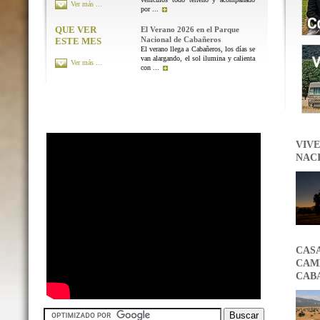
Ver más ...
por ...
QUE VER
El Verano 2026 en el Parque
Nacional de Cabañeros
ESTE MES
El verano llega a Cabañeros, los días se
van alargando, el sol ilumina y calienta
Ver más ...
con ...
VIVE
NAC
CAS
CAMB
CAB