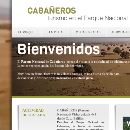
el parque
la visita
visitas guiadas
actividade
El
Parque Nacional de Cabañeros
, ofrece al visitante la posibilidad de adentrarse 
la mejor representación del Bosque Mediterráneo.
Muy rico en fauna, flora y maravillosos paisajes, es una buena elección para
desconectar y disfrutar de
la naturaleza en estado puro
.
ACTIVIDAD
CABAÑEROS (Parque
Nacional) Visita guiada 4x4
DESTACADA
desde Casa Palillos
Descubre el Parque Nacional de
Cabañeros, a bordo de nuestros
vehículos todo terreno y acompañado