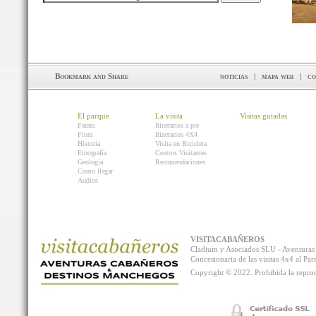
noticias
|
mapa web
|
co
El parque
La visita
Visitas guiadas
Fauna
Itinerarios a pie
Flora
Itinerarios 4X4
Historia
Visita en Bicicleta
Etnografía
Centros Visitantes
Geología
Recomendaciones
Como llegar
Audios
VISITACABAÑEROS
Cladium y Asociados SLU - Aventur
Concesionaria de las visitas 4x4 al P
Copyright © 2022. Prohibida la reprodu