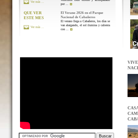
Ver más ...
por ...
QUE VER
El Verano 2026 en el Parque
Nacional de Cabañeros
ESTE MES
El verano llega a Cabañeros, los días se
van alargando, el sol ilumina y calienta
Ver más ...
con ...
VIVE
NAC
CAS
CAMB
CAB