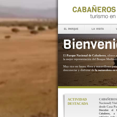
el parque
la visita
El
Parque Nacional de Cabañeros
, ofrece 
la mejor representación del Bosque Mediter
Muy rico en fauna, flora y maravillosos pais
desconectar y disfrutar de
la naturaleza en 
ACTIVIDAD
CABAÑEROS 
Nacional) Vis
DESTACADA
desde Casa Pal
Descubre el 
Cabañeros, a
vehículos todo 