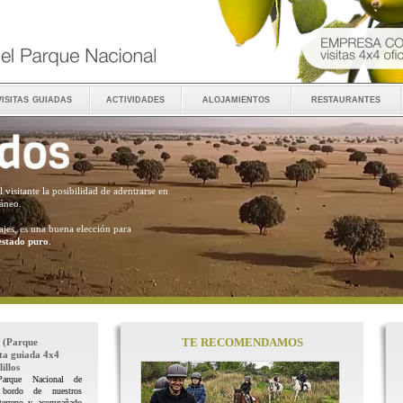
visitas guiadas
actividades
alojamientos
restaurantes
al visitante la posibilidad de adentrarse en
ráneo.
ajes, es una buena elección para
estado puro
.
TE RECOMENDAMOS
(Parque
ita guiada 4x4
illos
Parque Nacional de
 bordo de nuestros
terreno y acompañado