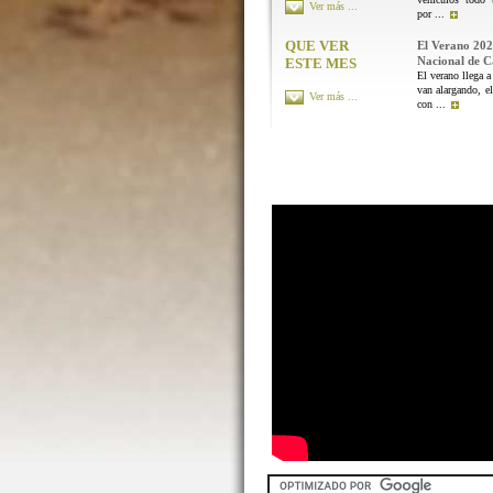
Ver más ...
por ...
QUE VER
El Verano 202
Nacional de 
ESTE MES
El verano llega a
van alargando, el
Ver más ...
con ...