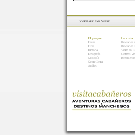
El parque
La visita
Fauna
Itinerarios 
Flora
Itinerarios
Historia
Visita en B
Etnografía
Centros Vis
Geología
Recomenda
Como llegar
Audios