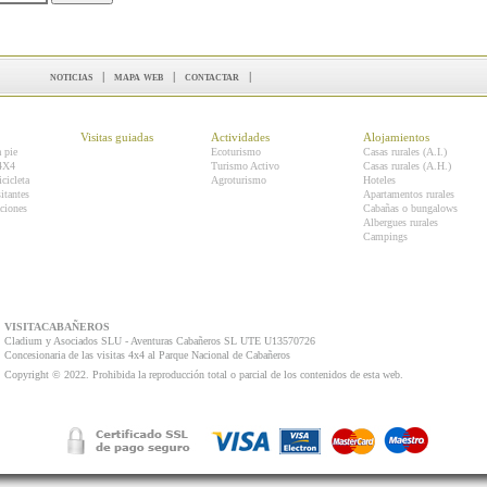
noticias
|
mapa web
|
contactar
|
Visitas guiadas
Actividades
Alojamientos
a pie
Ecoturismo
Casas rurales (A.I.)
 4X4
Turismo Activo
Casas rurales (A.H.)
icicleta
Agroturismo
Hoteles
itantes
Apartamentos rurales
ciones
Cabañas o bungalows
Albergues rurales
Campings
VISITACABAÑEROS
Cladium y Asociados SLU - Aventuras Cabañeros SL UTE U13570726
Concesionaria de las visitas 4x4 al Parque Nacional de Cabañeros
Copyright © 2022. Prohibida la reproducción total o parcial de los contenidos de esta web.