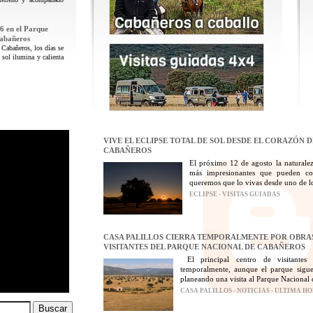
6 en el Parque
Cabañeros
 Cabañeros, los días se
 sol ilumina y calienta
VIVE EL ECLIPSE TOTAL DE SOL DESDE EL CORAZÓN 
CABAÑEROS
El próximo 12 de agosto la naturalez
más impresionantes que pueden con
queremos que lo vivas desde uno de los
ECLIPSE - VISITAS GUIADAS
CASA PALILLOS CIERRA TEMPORALMENTE POR OBRAS
VISITANTES DEL PARQUE NACIONAL DE CABAÑEROS
El principal centro de visitantes
temporalmente, aunque el parque sigue
planeando una visita al Parque Nacional 
CASA PALILLOS - NOTICIAS - ULTIMA H