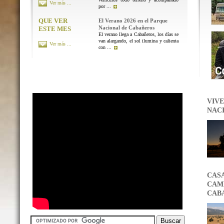
Ver más ...
por ...
QUE VER
El Verano 2026 en el Parque
Nacional de Cabañeros
ESTE MES
El verano llega a Cabañeros, los días se
van alargando, el sol ilumina y calienta
Ver más ...
con ...
VIVE
NAC
CAS
CAMB
CAB