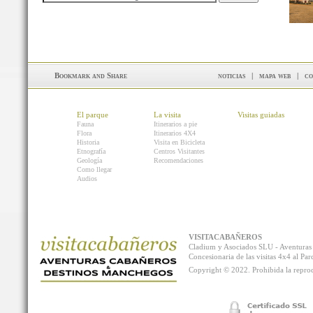
noticias
|
mapa web
|
co
El parque
La visita
Visitas guiadas
Fauna
Itinerarios a pie
Flora
Itinerarios 4X4
Historia
Visita en Bicicleta
Etnografía
Centros Visitantes
Geología
Recomendaciones
Como llegar
Audios
VISITACABAÑEROS
Cladium y Asociados SLU - Aventur
Concesionaria de las visitas 4x4 al P
Copyright © 2022. Prohibida la reprodu