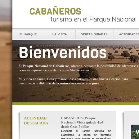
el parque
la visita
visitas guiadas
actividade
El
Parque Nacional de Cabañeros
, ofrece al visitante la posibilidad de adentrarse 
la mejor representación del Bosque Mediterráneo.
Muy rico en fauna, flora y maravillosos paisajes, es una buena elección para
desconectar y disfrutar de
la naturaleza en estado puro
.
ACTIVIDAD
CABAÑEROS (Parque
Nacional) Visita guiada 4x4
DESTACADA
desde Casa Palillos
Descubre el Parque Nacional de
Cabañeros, a bordo de nuestros
vehículos todo terreno y acompañado