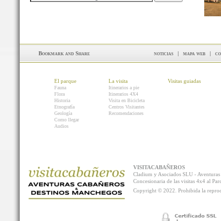
noticias
|
mapa web
|
co
El parque
La visita
Visitas guiadas
Fauna
Itinerarios a pie
Flora
Itinerarios 4X4
Historia
Visita en Bicicleta
Etnografía
Centros Visitantes
Geología
Recomendaciones
Como llegar
Audios
VISITACABAÑEROS
Cladium y Asociados SLU - Aventur
Concesionaria de las visitas 4x4 al P
Copyright © 2022. Prohibida la reprodu