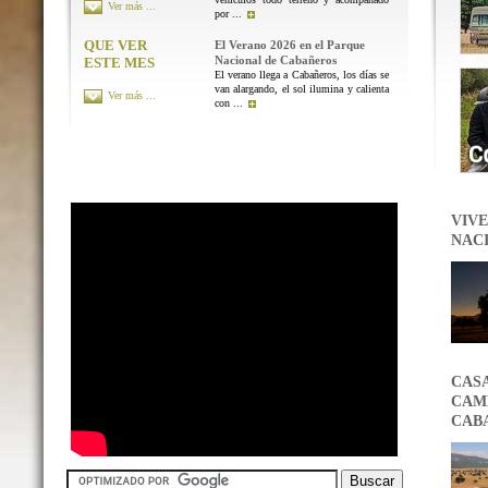
Ver más ...
por ...
QUE VER
El Verano 2026 en el Parque
Nacional de Cabañeros
ESTE MES
El verano llega a Cabañeros, los días se
van alargando, el sol ilumina y calienta
Ver más ...
con ...
VIVE
NAC
CAS
CAMB
CAB