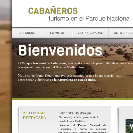
el parque
la visita
visitas guiadas
actividade
El
Parque Nacional de Cabañeros
, ofrece al visitante la posibilidad de adentrarse 
la mejor representación del Bosque Mediterráneo.
Muy rico en fauna, flora y maravillosos paisajes, es una buena elección para
desconectar y disfrutar de
la naturaleza en estado puro
.
ACTIVIDAD
CABAÑEROS (Parque
Nacional) Visita guiada 4x4
DESTACADA
desde Casa Palillos
Descubre el Parque Nacional de
Cabañeros, a bordo de nuestros
vehículos todo terreno y acompañado