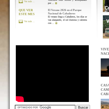
Ver más ...
por ...
QUE VER
El Verano 2026 en el Parque
Nacional de Cabañeros
ESTE MES
El verano llega a Cabañeros, los días se
van alargando, el sol ilumina y calienta
Ver más ...
con ...
VIVE
NAC
CAS
CAMB
CAB