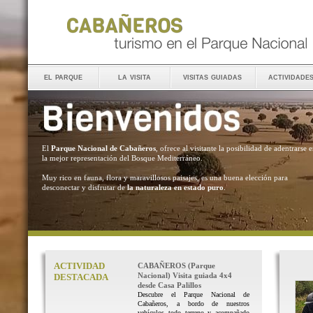
el parque
la visita
visitas guiadas
actividade
El
Parque Nacional de Cabañeros
, ofrece al visitante la posibilidad de adentrarse 
la mejor representación del Bosque Mediterráneo.
Muy rico en fauna, flora y maravillosos paisajes, es una buena elección para
desconectar y disfrutar de
la naturaleza en estado puro
.
ACTIVIDAD
CABAÑEROS (Parque
Nacional) Visita guiada 4x4
DESTACADA
desde Casa Palillos
Descubre el Parque Nacional de
Cabañeros, a bordo de nuestros
vehículos todo terreno y acompañado