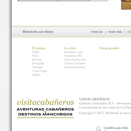
noticias
|
mapa web
|
co
El parque
La visita
Visitas guiadas
Fauna
Itinerarios a pie
Flora
Itinerarios 4X4
Historia
Visita en Bicicleta
Etnografía
Centros Visitantes
Geología
Recomendaciones
Como llegar
Audios
VISITACABAÑEROS
Cladium y Asociados SLU - Aventur
Concesionaria de las visitas 4x4 al P
Copyright © 2022. Prohibida la reprodu