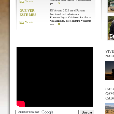
Ver más ...
por ...
QUE VER
El Verano 2026 en el Parque
Nacional de Cabañeros
ESTE MES
El verano llega a Cabañeros, los días se
van alargando, el sol ilumina y calienta
Ver más ...
con ...
VIVE
NAC
CAS
CAMB
CAB