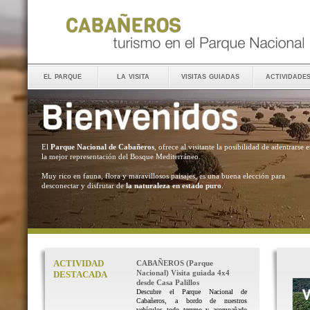
el parque
la visita
visitas guiadas
actividade
El
Parque Nacional de Cabañeros
, ofrece al visitante la posibilidad de adentrarse 
la mejor representación del Bosque Mediterráneo.
Muy rico en fauna, flora y maravillosos paisajes, es una buena elección para
desconectar y disfrutar de
la naturaleza en estado puro
.
ACTIVIDAD
CABAÑEROS (Parque
Nacional) Visita guiada 4x4
DESTACADA
desde Casa Palillos
Descubre el Parque Nacional de
Cabañeros, a bordo de nuestros
vehículos todo terreno y acompañado