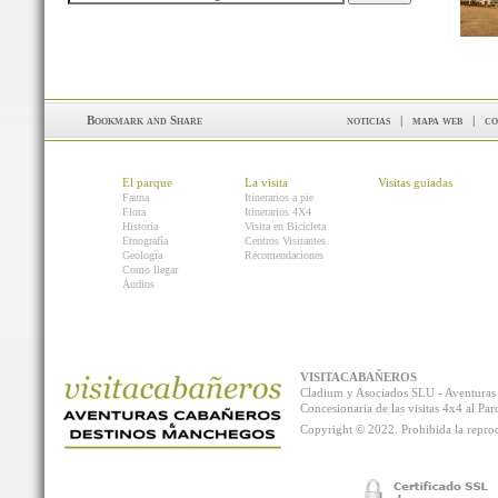
noticias
|
mapa web
|
co
El parque
La visita
Visitas guiadas
Fauna
Itinerarios a pie
Flora
Itinerarios 4X4
Historia
Visita en Bicicleta
Etnografía
Centros Visitantes
Geología
Recomendaciones
Como llegar
Audios
VISITACABAÑEROS
Cladium y Asociados SLU - Aventur
Concesionaria de las visitas 4x4 al P
Copyright © 2022. Prohibida la reprodu