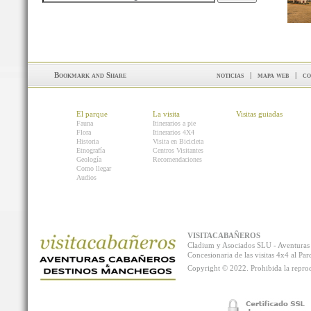
noticias
|
mapa web
|
co
El parque
La visita
Visitas guiadas
Fauna
Itinerarios a pie
Flora
Itinerarios 4X4
Historia
Visita en Bicicleta
Etnografía
Centros Visitantes
Geología
Recomendaciones
Como llegar
Audios
VISITACABAÑEROS
Cladium y Asociados SLU - Aventur
Concesionaria de las visitas 4x4 al P
Copyright © 2022. Prohibida la reprodu