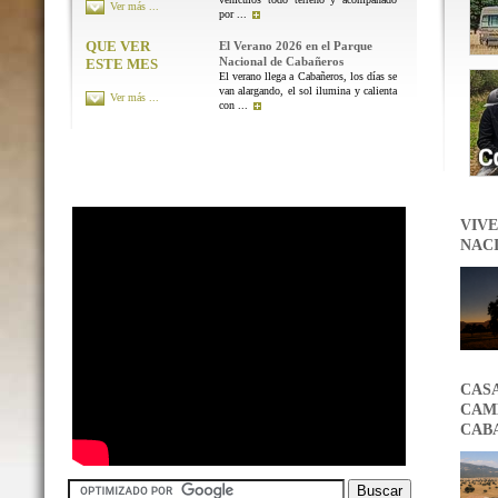
Ver más ...
por ...
QUE VER
El Verano 2026 en el Parque
Nacional de Cabañeros
ESTE MES
El verano llega a Cabañeros, los días se
van alargando, el sol ilumina y calienta
Ver más ...
con ...
VIVE
NAC
CAS
CAMB
CAB