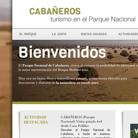
el parque
la visita
visitas guiadas
actividade
El
Parque Nacional de Cabañeros
, ofrece al visitante la posibilidad de adentrarse 
la mejor representación del Bosque Mediterráneo.
Muy rico en fauna, flora y maravillosos paisajes, es una buena elección para
desconectar y disfrutar de
la naturaleza en estado puro
.
ACTIVIDAD
CABAÑEROS (Parque
Nacional) Visita guiada 4x4
DESTACADA
desde Casa Palillos
Descubre el Parque Nacional de
Cabañeros, a bordo de nuestros
vehículos todo terreno y acompañado