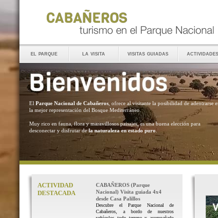
el parque
la visita
visitas guiadas
actividade
El
Parque Nacional de Cabañeros
, ofrece al visitante la posibilidad de adentrarse 
la mejor representación del Bosque Mediterráneo.
Muy rico en fauna, flora y maravillosos paisajes, es una buena elección para
desconectar y disfrutar de
la naturaleza en estado puro
.
ACTIVIDAD
CABAÑEROS (Parque
Nacional) Visita guiada 4x4
DESTACADA
desde Casa Palillos
Descubre el Parque Nacional de
Cabañeros, a bordo de nuestros
vehículos todo terreno y acompañado