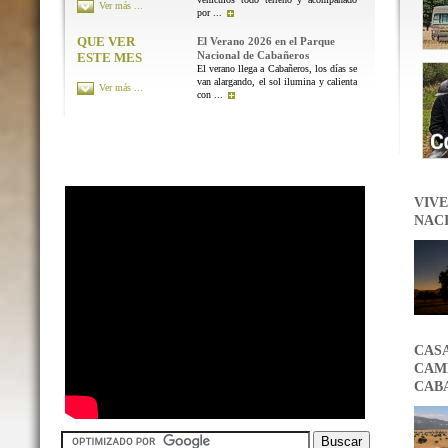
Ver más ...
por ...
QUE VER
El Verano 2026 en el Parque
Nacional de Cabañeros
ESTE MES
El verano llega a Cabañeros, los días se
van alargando, el sol ilumina y calienta
Ver más ...
con ...
VIVE
NAC
CAS
CAMB
CAB