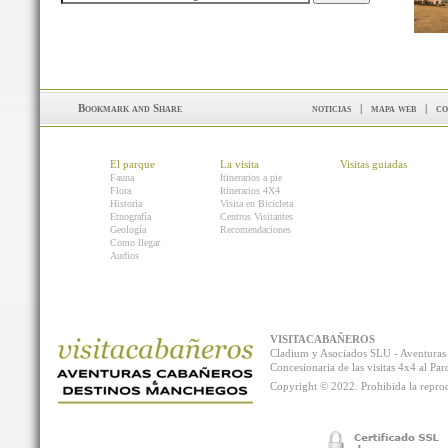
noticias
|
mapa web
|
co
El parque
La visita
Visitas guiadas
Fauna
Itinerarios a pie
Flora
Itinerarios 4X4
Historia
Visita en Bicicleta
Etnografía
Centros Visitantes
Geología
Recomendaciones
Como llegar
Audios
VISITACABAÑEROS
Cladium y Asociados SLU - Aventur
Concesionaria de las visitas 4x4 al P
Copyright © 2022. Prohibida la reprodu