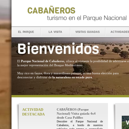
el parque
la visita
visitas guiadas
actividade
El
Parque Nacional de Cabañeros
, ofrece al visitante la posibilidad de adentrarse 
la mejor representación del Bosque Mediterráneo.
Muy rico en fauna, flora y maravillosos paisajes, es una buena elección para
desconectar y disfrutar de
la naturaleza en estado puro
.
ACTIVIDAD
CABAÑEROS (Parque
Nacional) Visita guiada 4x4
DESTACADA
desde Casa Palillos
Descubre el Parque Nacional de
Cabañeros, a bordo de nuestros
vehículos todo terreno y acompañado