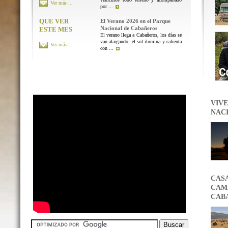
Ver más ...
por ...
QUE VER
El Verano 2026 en el Parque
Nacional de Cabañeros
ESTE MES
El verano llega a Cabañeros, los días se
van alargando, el sol ilumina y calienta
Ver más ...
con ...
VIVE
NAC
CAS
CAMB
CAB