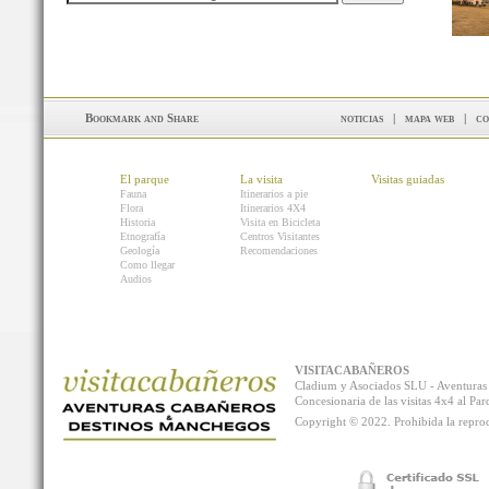
noticias
|
mapa web
|
co
El parque
La visita
Visitas guiadas
Fauna
Itinerarios a pie
Flora
Itinerarios 4X4
Historia
Visita en Bicicleta
Etnografía
Centros Visitantes
Geología
Recomendaciones
Como llegar
Audios
VISITACABAÑEROS
Cladium y Asociados SLU - Aventur
Concesionaria de las visitas 4x4 al P
Copyright © 2022. Prohibida la reprodu