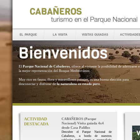
el parque
la visita
visitas guiadas
actividade
El
Parque Nacional de Cabañeros
, ofrece al visitante la posibilidad de adentrarse 
la mejor representación del Bosque Mediterráneo.
Muy rico en fauna, flora y maravillosos paisajes, es una buena elección para
desconectar y disfrutar de
la naturaleza en estado puro
.
ACTIVIDAD
CABAÑEROS (Parque
Nacional) Visita guiada 4x4
DESTACADA
desde Casa Palillos
Descubre el Parque Nacional de
Cabañeros, a bordo de nuestros
vehículos todo terreno y acompañado