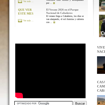
Ver más ...
por ...
QUE VER
El Verano 2026 en el Parque
Nacional de Cabañeros
ESTE MES
El verano llega a Cabañeros, los días se
van alargando, el sol ilumina y calienta
Ver más ...
con ...
VIVE
NAC
CAS
CAMB
CAB