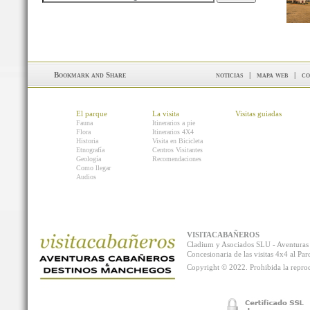
noticias
|
mapa web
|
co
El parque
La visita
Visitas guiadas
Fauna
Itinerarios a pie
Flora
Itinerarios 4X4
Historia
Visita en Bicicleta
Etnografía
Centros Visitantes
Geología
Recomendaciones
Como llegar
Audios
VISITACABAÑEROS
Cladium y Asociados SLU - Aventur
Concesionaria de las visitas 4x4 al P
Copyright © 2022. Prohibida la reprodu