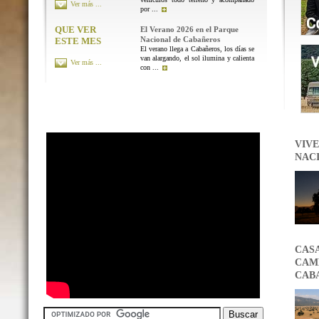
Ver más ...
por ...
QUE VER
El Verano 2026 en el Parque
Nacional de Cabañeros
ESTE MES
El verano llega a Cabañeros, los días se
van alargando, el sol ilumina y calienta
Ver más ...
con ...
VIVE
NAC
CAS
CAMB
CAB