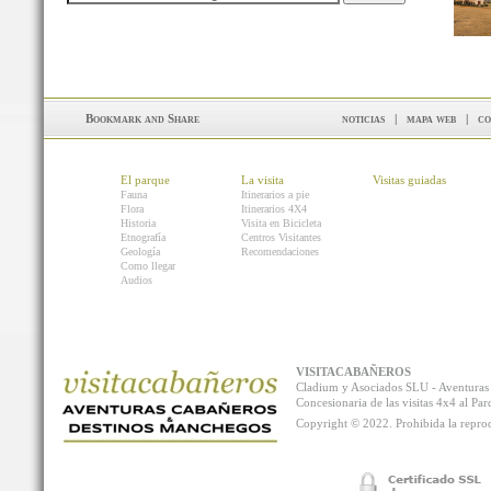
noticias
|
mapa web
|
co
El parque
La visita
Visitas guiadas
Fauna
Itinerarios a pie
Flora
Itinerarios 4X4
Historia
Visita en Bicicleta
Etnografía
Centros Visitantes
Geología
Recomendaciones
Como llegar
Audios
VISITACABAÑEROS
Cladium y Asociados SLU - Aventur
Concesionaria de las visitas 4x4 al P
Copyright © 2022. Prohibida la reprodu