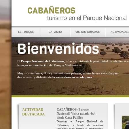
el parque
la visita
visitas guiadas
actividade
El
Parque Nacional de Cabañeros
, ofrece al visitante la posibilidad de adentrarse 
la mejor representación del Bosque Mediterráneo.
Muy rico en fauna, flora y maravillosos paisajes, es una buena elección para
desconectar y disfrutar de
la naturaleza en estado puro
.
ACTIVIDAD
CABAÑEROS (Parque
Nacional) Visita guiada 4x4
DESTACADA
desde Casa Palillos
Descubre el Parque Nacional de
Cabañeros, a bordo de nuestros
vehículos todo terreno y acompañado