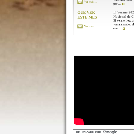
Ver más ...
por ...
QUE VER
El Verano 202
Nacional de 
ESTE MES
El verano llega a
van alargando, el
Ver más ...
con ...