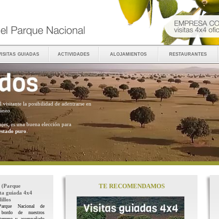
visitas guiadas
actividades
alojamientos
restaurantes
al visitante la posibilidad de adentrarse en
ráneo.
ajes, es una buena elección para
estado puro
.
TE RECOMENDAMOS
(Parque
ita guiada 4x4
illos
Parque Nacional de
 bordo de nuestros
terreno y acompañado