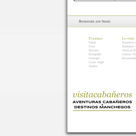
El parque
La visita
Fauna
Itinerarios 
Flora
Itinerarios
Historia
Visita en B
Etnografía
Centros Vis
Geología
Recomenda
Como llegar
Audios