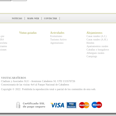
noticias
|
mapa web
|
contactar
|
Visitas guiadas
Actividades
Alojamientos
a pie
Ecoturismo
Casas rurales (A.I.)
 4X4
Turismo Activo
Casas rurales (A.H.)
icicleta
Agroturismo
Hoteles
itantes
Apartamentos rurales
ciones
Cabañas o bungalows
Albergues rurales
Campings
VISITACABAÑEROS
Cladium y Asociados SLU - Aventuras Cabañeros SL UTE U13570726
Concesionaria de las visitas 4x4 al Parque Nacional de Cabañeros
Copyright © 2022. Prohibida la reproducción total o parcial de los contenidos de esta web.