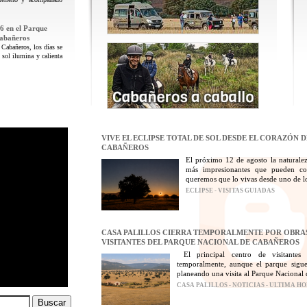
6 en el Parque
Cabañeros
 Cabañeros, los días se
 sol ilumina y calienta
VIVE EL ECLIPSE TOTAL DE SOL DESDE EL CORAZÓN 
CABAÑEROS
El próximo 12 de agosto la naturalez
más impresionantes que pueden con
queremos que lo vivas desde uno de los
ECLIPSE - VISITAS GUIADAS
CASA PALILLOS CIERRA TEMPORALMENTE POR OBRAS
VISITANTES DEL PARQUE NACIONAL DE CABAÑEROS
El principal centro de visitantes
temporalmente, aunque el parque sigue
planeando una visita al Parque Nacional 
CASA PALILLOS - NOTICIAS - ULTIMA H