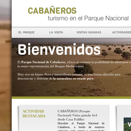
el parque
la visita
visitas guiadas
actividade
El
Parque Nacional de Cabañeros
, ofrece al visitante la posibilidad de adentrarse 
la mejor representación del Bosque Mediterráneo.
Muy rico en fauna, flora y maravillosos paisajes, es una buena elección para
desconectar y disfrutar de
la naturaleza en estado puro
.
ACTIVIDAD
CABAÑEROS (Parque
Nacional) Visita guiada 4x4
DESTACADA
desde Casa Palillos
Descubre el Parque Nacional de
Cabañeros, a bordo de nuestros
vehículos todo terreno y acompañado