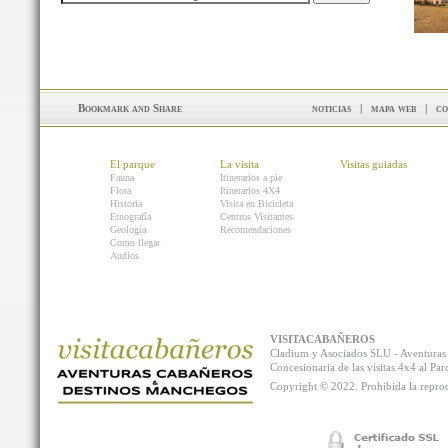
noticias
|
mapa web
|
co
El parque
La visita
Visitas guiadas
Fauna
Itinerarios a pie
Flora
Itinerarios 4X4
Historia
Visita en Bicicleta
Etnografía
Centros Visitantes
Geología
Recomendaciones
Como llegar
Audios
VISITACABAÑEROS
Cladium y Asociados SLU - Aventur
Concesionaria de las visitas 4x4 al P
Copyright © 2022. Prohibida la reprodu