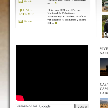
Ver más ...
por ...
QUE VER
El Verano 2026 en el Parque
Nacional de Cabañeros
ESTE MES
El verano llega a Cabañeros, los días se
van alargando, el sol ilumina y calienta
Ver más ...
con ...
VIVE
NAC
CAS
CAMB
CAB