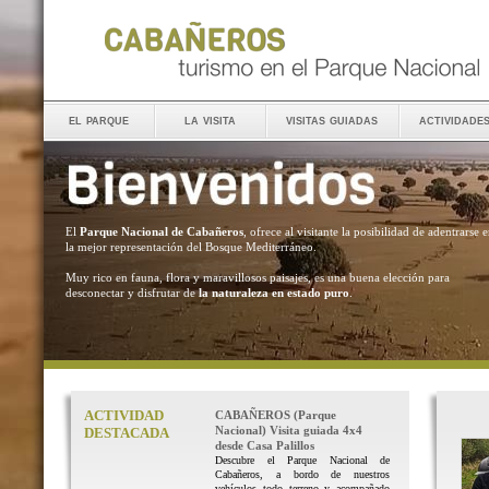
el parque
la visita
visitas guiadas
actividade
El
Parque Nacional de Cabañeros
, ofrece al visitante la posibilidad de adentrarse 
la mejor representación del Bosque Mediterráneo.
Muy rico en fauna, flora y maravillosos paisajes, es una buena elección para
desconectar y disfrutar de
la naturaleza en estado puro
.
ACTIVIDAD
CABAÑEROS (Parque
Nacional) Visita guiada 4x4
DESTACADA
desde Casa Palillos
Descubre el Parque Nacional de
Cabañeros, a bordo de nuestros
vehículos todo terreno y acompañado