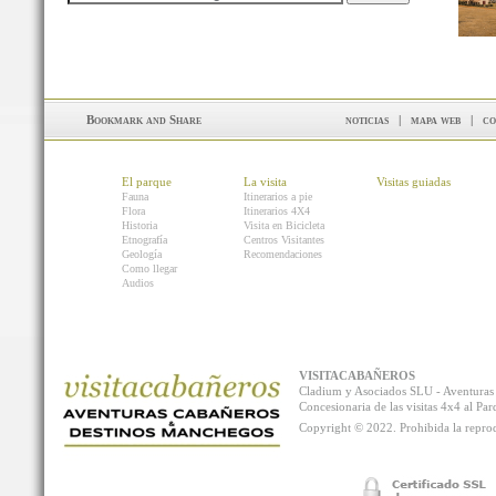
noticias
|
mapa web
|
co
El parque
La visita
Visitas guiadas
Fauna
Itinerarios a pie
Flora
Itinerarios 4X4
Historia
Visita en Bicicleta
Etnografía
Centros Visitantes
Geología
Recomendaciones
Como llegar
Audios
VISITACABAÑEROS
Cladium y Asociados SLU - Aventur
Concesionaria de las visitas 4x4 al P
Copyright © 2022. Prohibida la reprodu