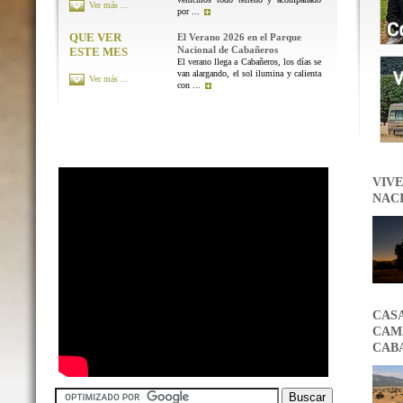
Ver más ...
por ...
QUE VER
El Verano 2026 en el Parque
Nacional de Cabañeros
ESTE MES
El verano llega a Cabañeros, los días se
van alargando, el sol ilumina y calienta
Ver más ...
con ...
VIVE
NAC
CAS
CAMB
CAB