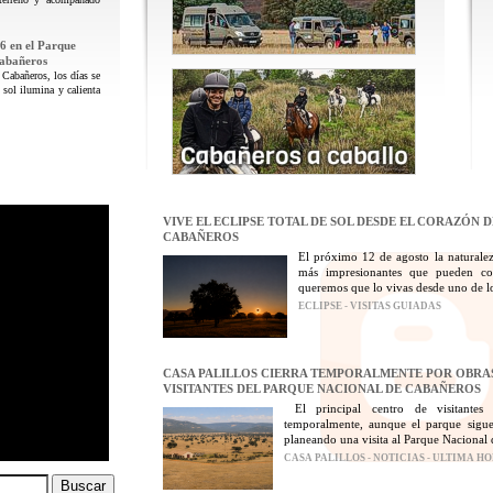
6 en el Parque
Cabañeros
 Cabañeros, los días se
 sol ilumina y calienta
VIVE EL ECLIPSE TOTAL DE SOL DESDE EL CORAZÓN 
CABAÑEROS
El próximo 12 de agosto la naturalez
más impresionantes que pueden con
queremos que lo vivas desde uno de los
ECLIPSE - VISITAS GUIADAS
CASA PALILLOS CIERRA TEMPORALMENTE POR OBRAS
VISITANTES DEL PARQUE NACIONAL DE CABAÑEROS
El principal centro de visitantes
temporalmente, aunque el parque sigue
planeando una visita al Parque Nacional 
CASA PALILLOS - NOTICIAS - ULTIMA H