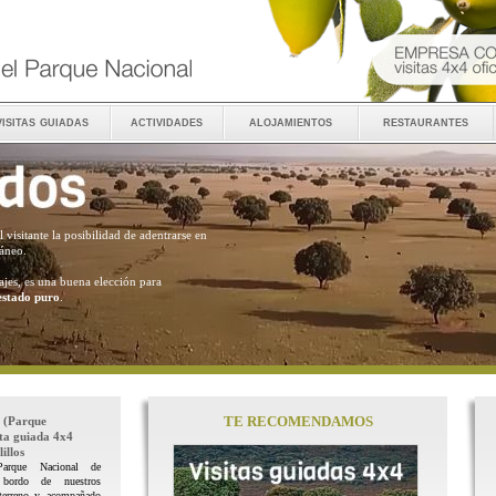
visitas guiadas
actividades
alojamientos
restaurantes
al visitante la posibilidad de adentrarse en
ráneo.
ajes, es una buena elección para
estado puro
.
TE RECOMENDAMOS
(Parque
ita guiada 4x4
illos
Parque Nacional de
 bordo de nuestros
terreno y acompañado