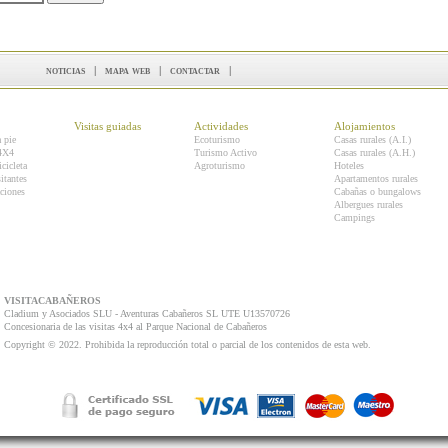
noticias
|
mapa web
|
contactar
|
Visitas guiadas
Actividades
Alojamientos
a pie
Ecoturismo
Casas rurales (A.I.)
 4X4
Turismo Activo
Casas rurales (A.H.)
icicleta
Agroturismo
Hoteles
itantes
Apartamentos rurales
ciones
Cabañas o bungalows
Albergues rurales
Campings
VISITACABAÑEROS
Cladium y Asociados SLU - Aventuras Cabañeros SL UTE U13570726
Concesionaria de las visitas 4x4 al Parque Nacional de Cabañeros
Copyright © 2022. Prohibida la reproducción total o parcial de los contenidos de esta web.