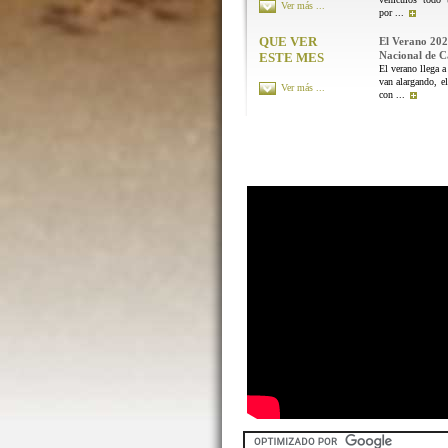
Ver más ...
por ...
QUE VER
El Verano 202
Nacional de 
ESTE MES
El verano llega a
van alargando, el
Ver más ...
con ...