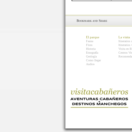
El parque
La visita
Fauna
Itinerarios 
Flora
Itinerarios
Historia
Visita en B
Etnografía
Centros Vis
Geología
Recomenda
Como llegar
Audios