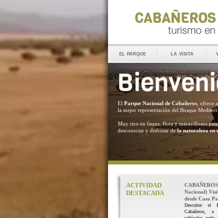
el parque
la visita
El
Parque Nacional de Cabañeros
, ofrece 
la mejor representación del Bosque Mediter
Muy rico en fauna, flora y maravillosos pais
desconectar y disfrutar de
la naturaleza en 
ACTIVIDAD
CABAÑEROS 
Nacional) Vis
DESTACADA
desde Casa Pal
Descubre el 
Cabañeros, a
vehículos todo 