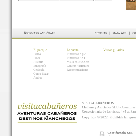
noticias
|
mapa web
|
co
El parque
La visita
Visitas guiadas
Fauna
Itinerarios a pie
Flora
Itinerarios 4X4
Historia
Visita en Bicicleta
Etnografía
Centros Visitantes
Geología
Recomendaciones
Como llegar
Audios
VISITACABAÑEROS
Cladium y Asociados SLU - Aventur
Concesionaria de las visitas 4x4 al P
Copyright © 2022. Prohibida la reprodu