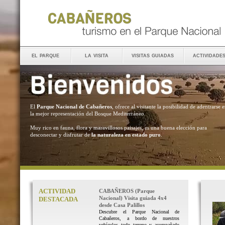
el parque
la visita
visitas guiadas
actividade
El
Parque Nacional de Cabañeros
, ofrece al visitante la posibilidad de adentrarse 
la mejor representación del Bosque Mediterráneo.
Muy rico en fauna, flora y maravillosos paisajes, es una buena elección para
desconectar y disfrutar de
la naturaleza en estado puro
.
ACTIVIDAD
CABAÑEROS (Parque
Nacional) Visita guiada 4x4
DESTACADA
desde Casa Palillos
Descubre el Parque Nacional de
Cabañeros, a bordo de nuestros
vehículos todo terreno y acompañado