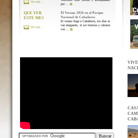
Ver más ...
por ...
QUE VER
El Verano 2026 en el Parque
Nacional de Cabañeros
ESTE MES
El verano llega a Cabañeros, los días se
van alargando, el sol ilumina y calienta
Ver más ...
con ...
VIVE
NAC
CAS
CAMB
CAB