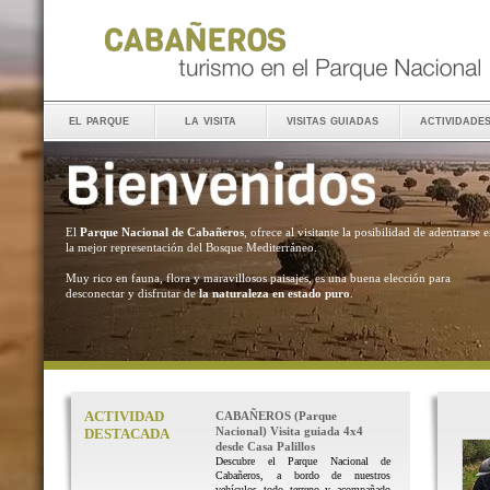
el parque
la visita
visitas guiadas
actividade
El
Parque Nacional de Cabañeros
, ofrece al visitante la posibilidad de adentrarse 
la mejor representación del Bosque Mediterráneo.
Muy rico en fauna, flora y maravillosos paisajes, es una buena elección para
desconectar y disfrutar de
la naturaleza en estado puro
.
ACTIVIDAD
CABAÑEROS (Parque
Nacional) Visita guiada 4x4
DESTACADA
desde Casa Palillos
Descubre el Parque Nacional de
Cabañeros, a bordo de nuestros
vehículos todo terreno y acompañado