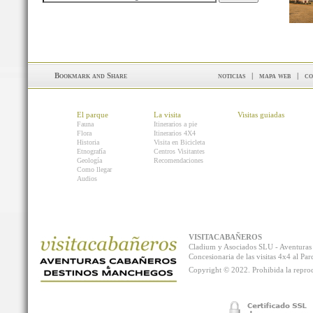
noticias
|
mapa web
|
co
El parque
La visita
Visitas guiadas
Fauna
Itinerarios a pie
Flora
Itinerarios 4X4
Historia
Visita en Bicicleta
Etnografía
Centros Visitantes
Geología
Recomendaciones
Como llegar
Audios
VISITACABAÑEROS
Cladium y Asociados SLU - Aventur
Concesionaria de las visitas 4x4 al P
Copyright © 2022. Prohibida la reprodu