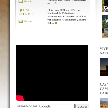
Ver más ...
por ...
QUE VER
El Verano 2026 en el Parque
Nacional de Cabañeros
ESTE MES
El verano llega a Cabañeros, los días se
van alargando, el sol ilumina y calienta
Ver más ...
con ...
VIVE
NAC
CAS
CAMB
CAB