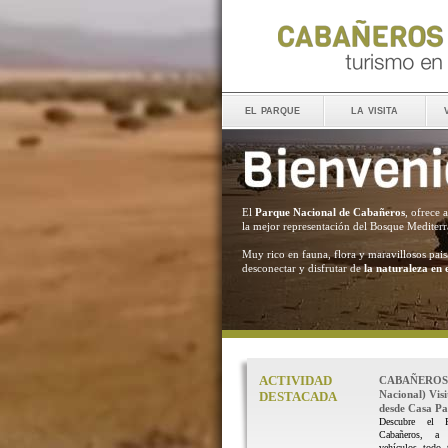
el parque
la visita
El
Parque Nacional de Cabañeros
, ofrece 
la mejor representación del Bosque Mediter
Muy rico en fauna, flora y maravillosos pais
desconectar y disfrutar de
la naturaleza en 
ACTIVIDAD
CABAÑEROS 
Nacional) Vis
DESTACADA
desde Casa Pal
Descubre el 
Cabañeros, a
vehículos todo 