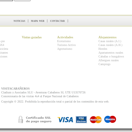
noticias
|
mapa web
|
contactar
|
Visitas guiadas
Actividades
Alojamientos
a pie
Ecoturismo
Casas rurales (A.I.)
 4X4
Turismo Activo
Casas rurales (A.H.)
icicleta
Agroturismo
Hoteles
itantes
Apartamentos rurales
ciones
Cabañas o bungalows
Albergues rurales
Campings
VISITACABAÑEROS
Cladium y Asociados SLU - Aventuras Cabañeros SL UTE U13570726
Concesionaria de las visitas 4x4 al Parque Nacional de Cabañeros
Copyright © 2022. Prohibida la reproducción total o parcial de los contenidos de esta web.