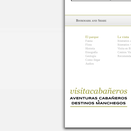
El parque
La visita
Fauna
Itinerarios 
Flora
Itinerarios
Historia
Visita en B
Etnografía
Centros Vis
Geología
Recomenda
Como llegar
Audios