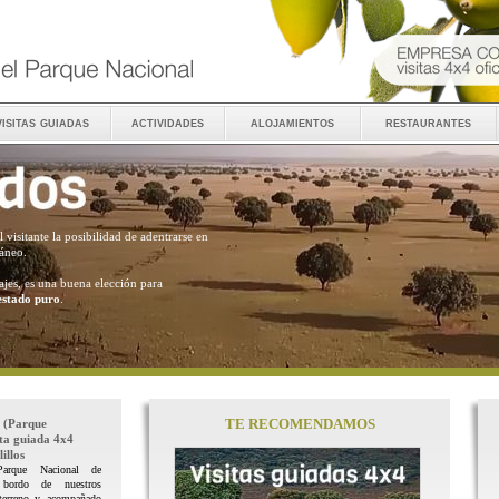
visitas guiadas
actividades
alojamientos
restaurantes
al visitante la posibilidad de adentrarse en
ráneo.
ajes, es una buena elección para
estado puro
.
TE RECOMENDAMOS
(Parque
ita guiada 4x4
illos
Parque Nacional de
 bordo de nuestros
terreno y acompañado