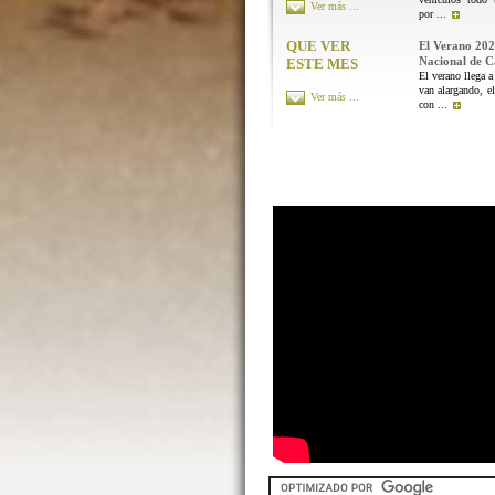
Ver más ...
por ...
QUE VER
El Verano 202
Nacional de 
ESTE MES
El verano llega a
van alargando, el
Ver más ...
con ...