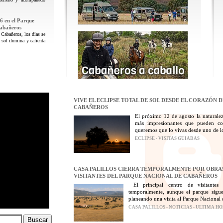
6 en el Parque
Cabañeros
 Cabañeros, los días se
 sol ilumina y calienta
VIVE EL ECLIPSE TOTAL DE SOL DESDE EL CORAZÓN 
CABAÑEROS
El próximo 12 de agosto la naturalez
más impresionantes que pueden con
queremos que lo vivas desde uno de los
ECLIPSE - VISITAS GUIADAS
CASA PALILLOS CIERRA TEMPORALMENTE POR OBRAS
VISITANTES DEL PARQUE NACIONAL DE CABAÑEROS
El principal centro de visitantes
temporalmente, aunque el parque sigue
planeando una visita al Parque Nacional 
CASA PALILLOS - NOTICIAS - ULTIMA H