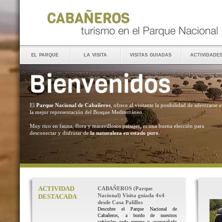
el parque
la visita
visitas guiadas
actividade
El
Parque Nacional de Cabañeros
, ofrece al visitante la posibilidad de adentrarse 
la mejor representación del Bosque Mediterráneo.
Muy rico en fauna, flora y maravillosos paisajes, es una buena elección para
desconectar y disfrutar de
la naturaleza en estado puro
.
ACTIVIDAD
CABAÑEROS (Parque
Nacional) Visita guiada 4x4
DESTACADA
desde Casa Palillos
Descubre el Parque Nacional de
Cabañeros, a bordo de nuestros
vehículos todo terreno y acompañado