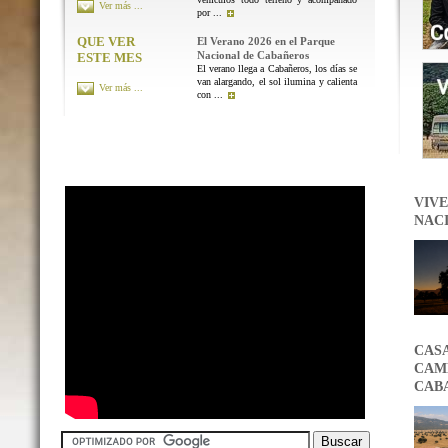
Ver más ...
por ...
QUE VER
El Verano 2026 en el Parque
Nacional de Cabañeros
ESTE MES
El verano llega a Cabañeros, los días se
van alargando, el sol ilumina y calienta
Ver más ...
con ...
VIVE
NAC
CAS
CAMB
CAB