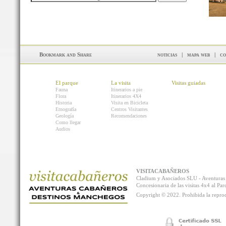
noticias
|
mapa web
|
co
El parque
La visita
Visitas guiadas
Fauna
Itinerarios a pie
Flora
Itinerarios 4X4
Historia
Visita en Bicicleta
Etnografía
Centros Visitantes
Geología
Recomendaciones
Como llegar
Audios
VISITACABAÑEROS
Cladium y Asociados SLU - Aventur
Concesionaria de las visitas 4x4 al P
Copyright © 2022. Prohibida la reprodu