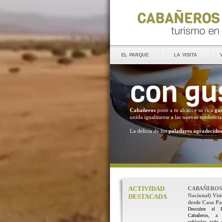
el parque
la visita
Cabañeros
pone a tu alcance su rica
ga
unida igualmente a las nuevas tendencia
La delicia de los
paladares agradecidos
ACTIVIDAD
CABAÑEROS 
Nacional) Vis
DESTACADA
desde Casa Pal
Descubre el 
Cabañeros, a
vehículos todo 