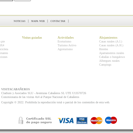
noticias
|
mapa web
|
contactar
|
Visitas guiadas
Actividades
Alojamientos
a pie
Ecoturismo
Casas rurales (A.I.)
 4X4
Turismo Activo
Casas rurales (A.H.)
icicleta
Agroturismo
Hoteles
itantes
Apartamentos rurales
ciones
Cabañas o bungalows
Albergues rurales
Campings
VISITACABAÑEROS
Cladium y Asociados SLU - Aventuras Cabañeros SL UTE U13570726
Concesionaria de las visitas 4x4 al Parque Nacional de Cabañeros
Copyright © 2022. Prohibida la reproducción total o parcial de los contenidos de esta web.