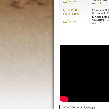
Ver más ...
por ...
QUE VER
El Verano 202
Nacional de 
ESTE MES
El verano llega a
van alargando, el
Ver más ...
con ...