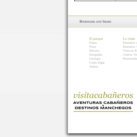
El parque
La visita
Fauna
Itinerarios 
Flora
Itinerarios
Historia
Visita en B
Etnografía
Centros Vis
Geología
Recomenda
Como llegar
Audios