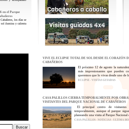
6 en el Parque
Cabañeros
 Cabañeros, los días se
 sol ilumina y calienta
VIVE EL ECLIPSE TOTAL DE SOL DESDE EL CORAZÓN 
CABAÑEROS
El próximo 12 de agosto la naturalez
más impresionantes que pueden con
queremos que lo vivas desde uno de los
ECLIPSE - VISITAS GUIADAS
CASA PALILLOS CIERRA TEMPORALMENTE POR OBRAS
VISITANTES DEL PARQUE NACIONAL DE CABAÑEROS
El principal centro de visitantes
temporalmente, aunque el parque sigue
planeando una visita al Parque Nacional 
CASA PALILLOS - NOTICIAS - ULTIMA H