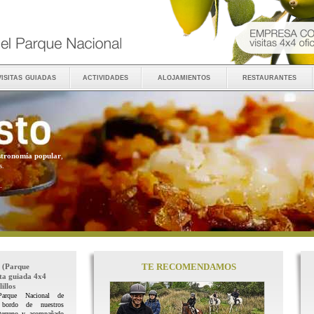
visitas guiadas
actividades
alojamientos
restaurantes
stronomía popular
,
s.
.
TE RECOMENDAMOS
(Parque
ita guiada 4x4
illos
Parque Nacional de
 bordo de nuestros
terreno y acompañado