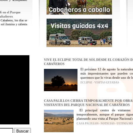
6 en el Parque
Cabañeros
 Cabañeros, los días se
 sol ilumina y calienta
VIVE EL ECLIPSE TOTAL DE SOL DESDE EL CORAZÓN 
CABAÑEROS
El próximo 12 de agosto la naturalez
más impresionantes que pueden con
queremos que lo vivas desde uno de los
ECLIPSE - VISITAS GUIADAS
CASA PALILLOS CIERRA TEMPORALMENTE POR OBRAS
VISITANTES DEL PARQUE NACIONAL DE CABAÑEROS
El principal centro de visitantes
temporalmente, aunque el parque sigue
planeando una visita al Parque Nacional 
CASA PALILLOS - NOTICIAS - ULTIMA H