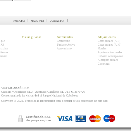
noticias
|
mapa web
|
contactar
|
Visitas guiadas
Actividades
Alojamientos
a pie
Ecoturismo
Casas rurales (A.I.)
 4X4
Turismo Activo
Casas rurales (A.H.)
icicleta
Agroturismo
Hoteles
itantes
Apartamentos rurales
ciones
Cabañas o bungalows
Albergues rurales
Campings
VISITACABAÑEROS
Cladium y Asociados SLU - Aventuras Cabañeros SL UTE U13570726
Concesionaria de las visitas 4x4 al Parque Nacional de Cabañeros
Copyright © 2022. Prohibida la reproducción total o parcial de los contenidos de esta web.