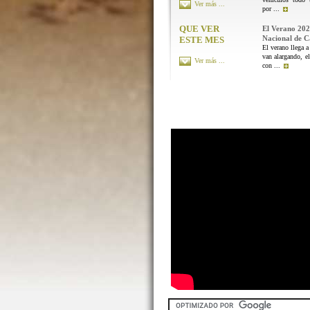
Ver más ...
por ...
QUE VER
El Verano 202
Nacional de 
ESTE MES
El verano llega a
van alargando, el
Ver más ...
con ...