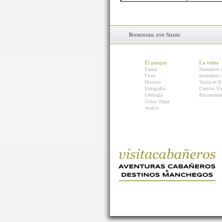
El parque
La visita
Fauna
Itinerarios 
Flora
Itinerarios
Historia
Visita en B
Etnografía
Centros Vis
Geología
Recomenda
Como llegar
Audios