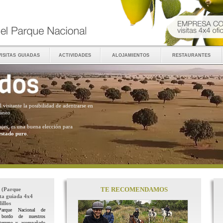
visitas guiadas
actividades
alojamientos
restaurantes
al visitante la posibilidad de adentrarse en
ráneo.
ajes, es una buena elección para
estado puro
.
TE RECOMENDAMOS
(Parque
ita guiada 4x4
illos
Parque Nacional de
 bordo de nuestros
terreno y acompañado