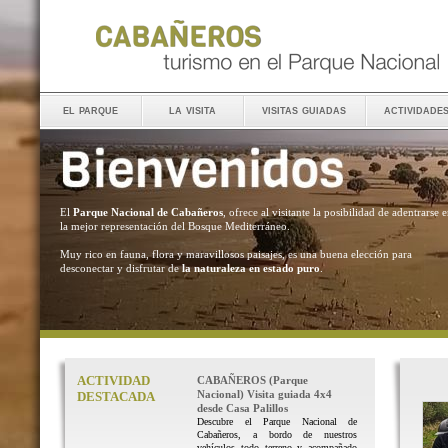
el parque
la visita
visitas guiadas
actividade
El
Parque Nacional de Cabañeros
, ofrece al visitante la posibilidad de adentrarse 
la mejor representación del Bosque Mediterráneo.
Muy rico en fauna, flora y maravillosos paisajes, es una buena elección para
desconectar y disfrutar de
la naturaleza en estado puro
.
ACTIVIDAD
CABAÑEROS (Parque
Nacional) Visita guiada 4x4
DESTACADA
desde Casa Palillos
Descubre el Parque Nacional de
Cabañeros, a bordo de nuestros
vehículos todo terreno y acompañado