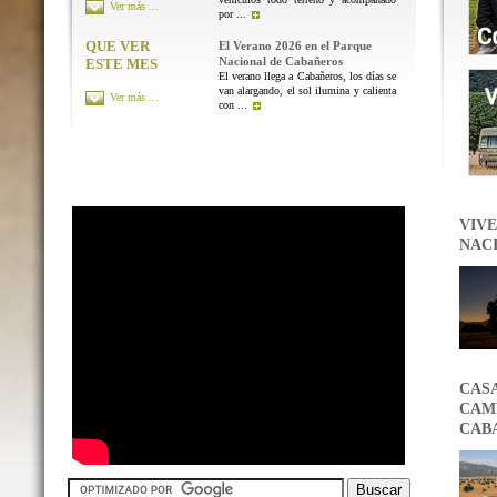
Ver más ...
por ...
QUE VER
El Verano 2026 en el Parque
Nacional de Cabañeros
ESTE MES
El verano llega a Cabañeros, los días se
van alargando, el sol ilumina y calienta
Ver más ...
con ...
VIVE
NAC
CAS
CAMB
CAB