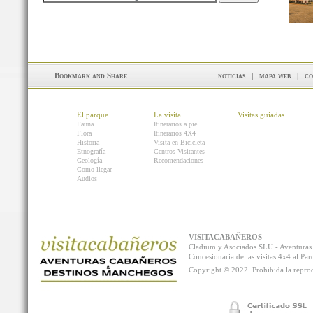
noticias
|
mapa web
|
co
El parque
La visita
Visitas guiadas
Fauna
Itinerarios a pie
Flora
Itinerarios 4X4
Historia
Visita en Bicicleta
Etnografía
Centros Visitantes
Geología
Recomendaciones
Como llegar
Audios
VISITACABAÑEROS
Cladium y Asociados SLU - Aventur
Concesionaria de las visitas 4x4 al P
Copyright © 2022. Prohibida la reprodu