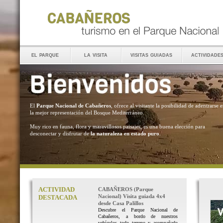
el parque
la visita
visitas guiadas
actividade
El
Parque Nacional de Cabañeros
, ofrece al visitante la posibilidad de adentrarse 
la mejor representación del Bosque Mediterráneo.
Muy rico en fauna, flora y maravillosos paisajes, es una buena elección para
desconectar y disfrutar de
la naturaleza en estado puro
.
ACTIVIDAD
CABAÑEROS (Parque
Nacional) Visita guiada 4x4
DESTACADA
desde Casa Palillos
Descubre el Parque Nacional de
Cabañeros, a bordo de nuestros
vehículos todo terreno y acompañado