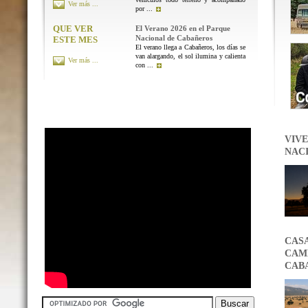
Ver más ...
por ...
QUE VER
El Verano 2026 en el Parque
Nacional de Cabañeros
ESTE MES
El verano llega a Cabañeros, los días se
van alargando, el sol ilumina y calienta
Ver más ...
con ...
VIVE
NAC
CAS
CAMB
CAB