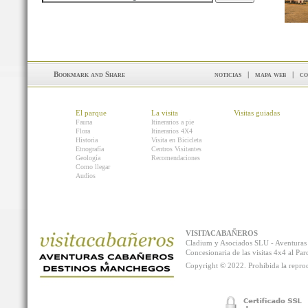
noticias
|
mapa web
|
co
El parque
La visita
Visitas guiadas
Fauna
Itinerarios a pie
Flora
Itinerarios 4X4
Historia
Visita en Bicicleta
Etnografía
Centros Visitantes
Geología
Recomendaciones
Como llegar
Audios
VISITACABAÑEROS
Cladium y Asociados SLU - Aventur
Concesionaria de las visitas 4x4 al P
Copyright © 2022. Prohibida la reprodu