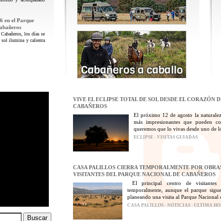
6 en el Parque
Cabañeros
 Cabañeros, los días se
 sol ilumina y calienta
VIVE EL ECLIPSE TOTAL DE SOL DESDE EL CORAZÓN 
CABAÑEROS
El próximo 12 de agosto la naturalez
más impresionantes que pueden con
queremos que lo vivas desde uno de los
ECLIPSE - VISITAS GUIADAS
CASA PALILLOS CIERRA TEMPORALMENTE POR OBRAS
VISITANTES DEL PARQUE NACIONAL DE CABAÑEROS
El principal centro de visitantes
temporalmente, aunque el parque sigue
planeando una visita al Parque Nacional 
CASA PALILLOS - NOTICIAS - ULTIMA H