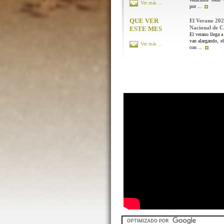
Ver más ...
por ...
QUE VER
El Verano 202
Nacional de 
ESTE MES
El verano llega a
van alargando, el
Ver más ...
con ...