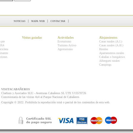
noticias
|
mapa web
|
contactar
|
Visitas guiadas
Actividades
Alojamientos
a pie
Ecoturismo
Casas rurales (A.I.)
 4X4
Turismo Activo
Casas rurales (A.H.)
icicleta
Agroturismo
Hoteles
itantes
Apartamentos rurales
ciones
Cabañas o bungalows
Albergues rurales
Campings
VISITACABAÑEROS
Cladium y Asociados SLU - Aventuras Cabañeros SL UTE U13570726
Concesionaria de las visitas 4x4 al Parque Nacional de Cabañeros
Copyright © 2022. Prohibida la reproducción total o parcial de los contenidos de esta web.