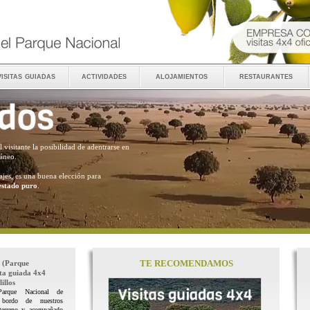
visitas guiadas
actividades
alojamientos
restaurantes
al visitante la posibilidad de adentrarse en
ráneo.
ajes, es una buena elección para
estado puro
.
TE RECOMENDAMOS
(Parque
ita guiada 4x4
illos
Parque Nacional de
 bordo de nuestros
terreno y acompañado