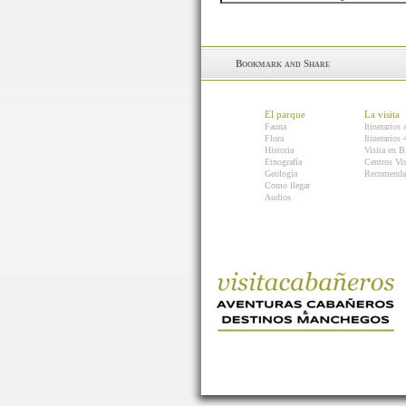
El parque
La visita
Fauna
Itinerarios 
Flora
Itinerarios
Historia
Visita en B
Etnografía
Centros Vis
Geología
Recomenda
Como llegar
Audios