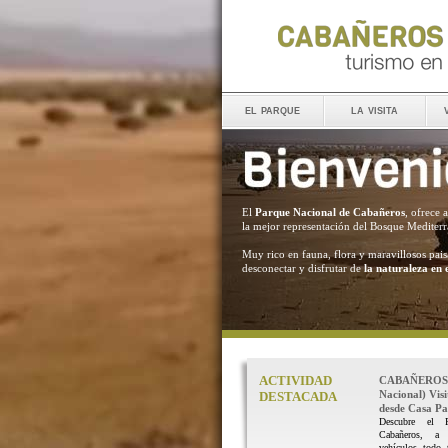
el parque
la visita
El
Parque Nacional de Cabañeros
, ofrece 
la mejor representación del Bosque Mediter
Muy rico en fauna, flora y maravillosos pais
desconectar y disfrutar de
la naturaleza en 
ACTIVIDAD
CABAÑEROS 
Nacional) Vis
DESTACADA
desde Casa Pal
Descubre el 
Cabañeros, a
vehículos todo 